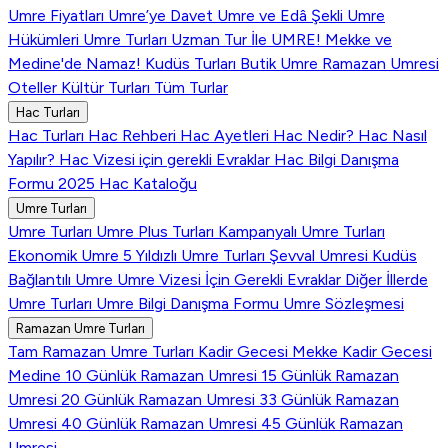
Umre Fiyatları
Umre’ye Davet
Umre ve Edâ Şekli
Umre
Hükümleri
Umre Turları
Uzman Tur İle UMRE!
Mekke ve
Medine'de Namaz!
Kudüs Turları
Butik Umre
Ramazan Umresi
Oteller
Kültür Turları
Tüm Turlar
Hac Turları
Hac Turları
Hac Rehberi
Hac Ayetleri
Hac Nedir?
Hac Nasıl
Yapılır?
Hac Vizesi için gerekli Evraklar
Hac Bilgi Danışma
Formu
2025 Hac Kataloğu
Umre Turları
Umre Turları
Umre Plus Turları
Kampanyalı Umre Turları
Ekonomik Umre
5 Yıldızlı Umre Turları
Şevval Umresi
Kudüs
Bağlantılı Umre
Umre Vizesi İçin Gerekli Evraklar
Diğer İllerde
Umre Turları
Umre Bilgi Danışma Formu
Umre Sözleşmesi
Ramazan Umre Turları
Tam Ramazan Umre Turları
Kadir Gecesi Mekke
Kadir Gecesi
Medine
10 Günlük Ramazan Umresi
15 Günlük Ramazan
Umresi
20 Günlük Ramazan Umresi
33 Günlük Ramazan
Umresi
40 Günlük Ramazan Umresi
45 Günlük Ramazan
Umresi