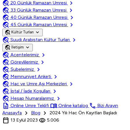
travel_explore
chevron_right
20 Günlük Ramazan Umresi
travel_explore
chevron_right
33 Günlük Ramazan Umresi
travel_explore
chevron_right
40 Günlük Ramazan Umresi
travel_explore
chevron_right
45 Günlük Ramazan Umresi
travel_explore
expand_more
Kültür Turları
travel_explore
chevron_right
Suudi Arabistan Kültur Turları
travel_explore
expand_more
İletişim
travel_explore
chevron_right
Acentelerimiz
travel_explore
chevron_right
Görevlilerimiz
travel_explore
chevron_right
Şubelerimiz
travel_explore
chevron_right
Memnuniyet Anketi
travel_explore
chevron_right
Hac ve Umre Aşı Merkezleri
travel_explore
chevron_right
İptal / İade Koşulları
travel_explore
chevron_right
Hesap Numaralarımız
description
menu_book
call
Online Umre Teklifi
Online katalog
Bizi Arayın
chevron_right
chevron_right
Anasayfa
Blog
2024 Yılı Hac Ön Kayıtları Başladı
calendar_today
visibility
13 Eylül 2023
5.006