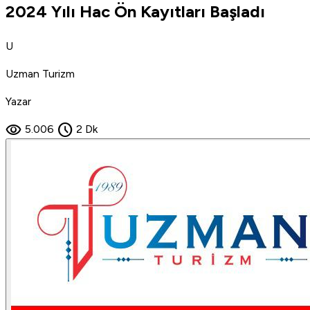
2024 Yılı Hac Ön Kayıtları Başladı
U
Uzman Turizm
Yazar
visibility
schedule
5.006
2 Dk