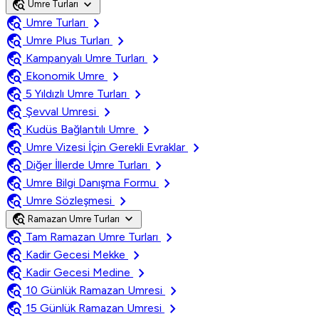
travel_explore
expand_more
Umre Turları
travel_explore
chevron_right
Umre Turları
travel_explore
chevron_right
Umre Plus Turları
travel_explore
chevron_right
Kampanyalı Umre Turları
travel_explore
chevron_right
Ekonomik Umre
travel_explore
chevron_right
5 Yıldızlı Umre Turları
travel_explore
chevron_right
Şevval Umresi
travel_explore
chevron_right
Kudüs Bağlantılı Umre
travel_explore
chevron_right
Umre Vizesi İçin Gerekli Evraklar
travel_explore
chevron_right
Diğer İllerde Umre Turları
travel_explore
chevron_right
Umre Bilgi Danışma Formu
travel_explore
chevron_right
Umre Sözleşmesi
travel_explore
expand_more
Ramazan Umre Turları
travel_explore
chevron_right
Tam Ramazan Umre Turları
travel_explore
chevron_right
Kadir Gecesi Mekke
travel_explore
chevron_right
Kadir Gecesi Medine
travel_explore
chevron_right
10 Günlük Ramazan Umresi
travel_explore
chevron_right
15 Günlük Ramazan Umresi