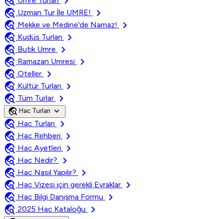
travel_explore
chevron_right
Umre Turları
travel_explore
chevron_right
Uzman Tur İle UMRE!
travel_explore
chevron_right
Mekke ve Medine'de Namaz!
travel_explore
chevron_right
Kudüs Turları
travel_explore
chevron_right
Butik Umre
travel_explore
chevron_right
Ramazan Umresi
travel_explore
chevron_right
Oteller
travel_explore
chevron_right
Kültür Turları
travel_explore
chevron_right
Tüm Turlar
travel_explore
expand_more
Hac Turları
travel_explore
chevron_right
Hac Turları
travel_explore
chevron_right
Hac Rehberi
travel_explore
chevron_right
Hac Ayetleri
travel_explore
chevron_right
Hac Nedir?
travel_explore
chevron_right
Hac Nasıl Yapılır?
travel_explore
chevron_right
Hac Vizesi için gerekli Evraklar
travel_explore
chevron_right
Hac Bilgi Danışma Formu
travel_explore
chevron_right
2025 Hac Kataloğu