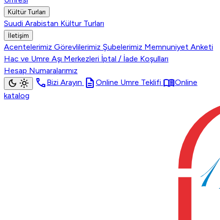
Kültür Turları
Suudi Arabistan Kültur Turları
İletişim
Acentelerimiz
Görevlilerimiz
Şubelerimiz
Memnuniyet Anketi
Hac ve Umre Aşı Merkezleri
İptal / İade Koşulları
Hesap Numaralarımız
call
description
menu_book
dark_mode
light_mode
Bizi Arayın
Online Umre Teklifi
Online
katalog