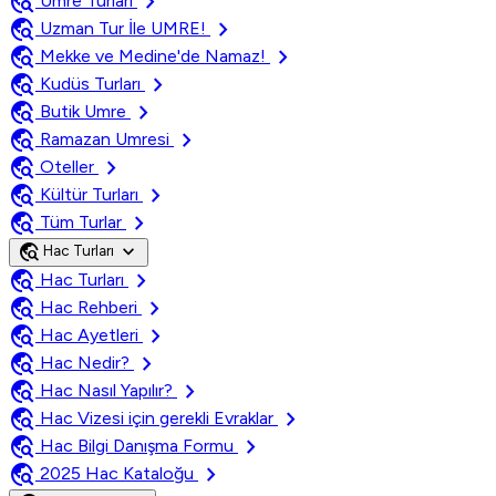
travel_explore
chevron_right
Umre Turları
travel_explore
chevron_right
Uzman Tur İle UMRE!
travel_explore
chevron_right
Mekke ve Medine'de Namaz!
travel_explore
chevron_right
Kudüs Turları
travel_explore
chevron_right
Butik Umre
travel_explore
chevron_right
Ramazan Umresi
travel_explore
chevron_right
Oteller
travel_explore
chevron_right
Kültür Turları
travel_explore
chevron_right
Tüm Turlar
travel_explore
expand_more
Hac Turları
travel_explore
chevron_right
Hac Turları
travel_explore
chevron_right
Hac Rehberi
travel_explore
chevron_right
Hac Ayetleri
travel_explore
chevron_right
Hac Nedir?
travel_explore
chevron_right
Hac Nasıl Yapılır?
travel_explore
chevron_right
Hac Vizesi için gerekli Evraklar
travel_explore
chevron_right
Hac Bilgi Danışma Formu
travel_explore
chevron_right
2025 Hac Kataloğu