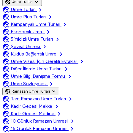
travel_explore
expand_more
Umre Turları
travel_explore
chevron_right
Umre Turları
travel_explore
chevron_right
Umre Plus Turları
travel_explore
chevron_right
Kampanyalı Umre Turları
travel_explore
chevron_right
Ekonomik Umre
travel_explore
chevron_right
5 Yıldızlı Umre Turları
travel_explore
chevron_right
Şevval Umresi
travel_explore
chevron_right
Kudüs Bağlantılı Umre
travel_explore
chevron_right
Umre Vizesi İçin Gerekli Evraklar
travel_explore
chevron_right
Diğer İllerde Umre Turları
travel_explore
chevron_right
Umre Bilgi Danışma Formu
travel_explore
chevron_right
Umre Sözleşmesi
travel_explore
expand_more
Ramazan Umre Turları
travel_explore
chevron_right
Tam Ramazan Umre Turları
travel_explore
chevron_right
Kadir Gecesi Mekke
travel_explore
chevron_right
Kadir Gecesi Medine
travel_explore
chevron_right
10 Günlük Ramazan Umresi
travel_explore
chevron_right
15 Günlük Ramazan Umresi