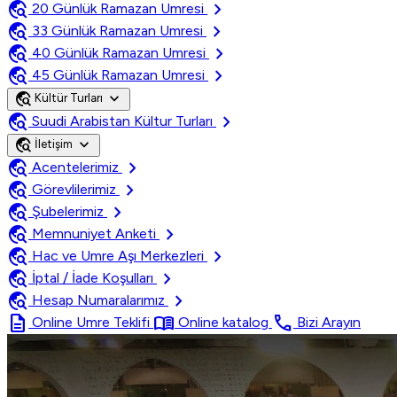
travel_explore
chevron_right
20 Günlük Ramazan Umresi
travel_explore
chevron_right
33 Günlük Ramazan Umresi
travel_explore
chevron_right
40 Günlük Ramazan Umresi
travel_explore
chevron_right
45 Günlük Ramazan Umresi
travel_explore
expand_more
Kültür Turları
travel_explore
chevron_right
Suudi Arabistan Kültur Turları
travel_explore
expand_more
İletişim
travel_explore
chevron_right
Acentelerimiz
travel_explore
chevron_right
Görevlilerimiz
travel_explore
chevron_right
Şubelerimiz
travel_explore
chevron_right
Memnuniyet Anketi
travel_explore
chevron_right
Hac ve Umre Aşı Merkezleri
travel_explore
chevron_right
İptal / İade Koşulları
travel_explore
chevron_right
Hesap Numaralarımız
description
menu_book
call
Online Umre Teklifi
Online katalog
Bizi Arayın