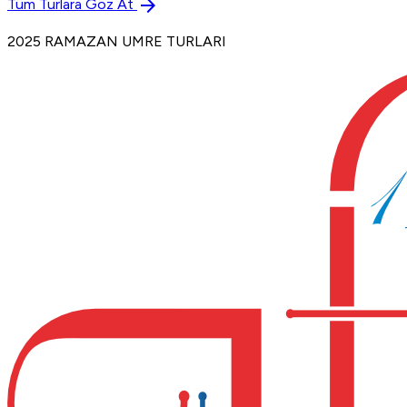
arrow_forward
Tüm Turlara Göz At
2025 RAMAZAN UMRE TURLARI