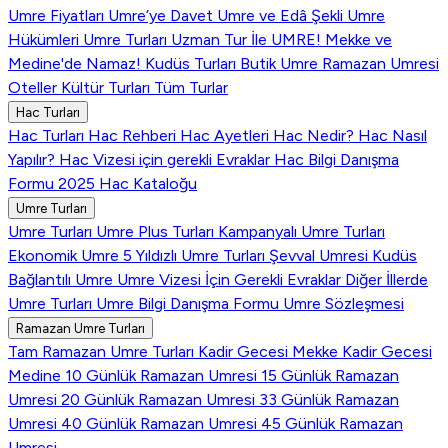
Umre Fiyatları
Umre’ye Davet
Umre ve Edâ Şekli
Umre
Hükümleri
Umre Turları
Uzman Tur İle UMRE!
Mekke ve
Medine'de Namaz!
Kudüs Turları
Butik Umre
Ramazan Umresi
Oteller
Kültür Turları
Tüm Turlar
Hac Turları
Hac Turları
Hac Rehberi
Hac Ayetleri
Hac Nedir?
Hac Nasıl
Yapılır?
Hac Vizesi için gerekli Evraklar
Hac Bilgi Danışma
Formu
2025 Hac Kataloğu
Umre Turları
Umre Turları
Umre Plus Turları
Kampanyalı Umre Turları
Ekonomik Umre
5 Yıldızlı Umre Turları
Şevval Umresi
Kudüs
Bağlantılı Umre
Umre Vizesi İçin Gerekli Evraklar
Diğer İllerde
Umre Turları
Umre Bilgi Danışma Formu
Umre Sözleşmesi
Ramazan Umre Turları
Tam Ramazan Umre Turları
Kadir Gecesi Mekke
Kadir Gecesi
Medine
10 Günlük Ramazan Umresi
15 Günlük Ramazan
Umresi
20 Günlük Ramazan Umresi
33 Günlük Ramazan
Umresi
40 Günlük Ramazan Umresi
45 Günlük Ramazan
Umresi