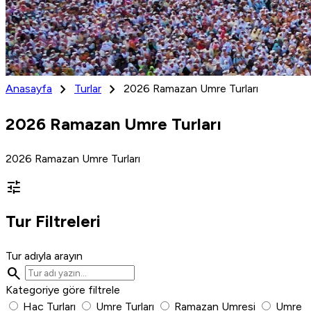
chevron_right
chevron_right
Anasayfa
Turlar
2026 Ramazan Umre Turları
2026 Ramazan Umre Turları
2026 Ramazan Umre Turları
tune
Tur Filtreleri
Tur adıyla arayın
search
Kategoriye göre filtrele
Hac Turları
Umre Turları
Ramazan Umresi
Umre