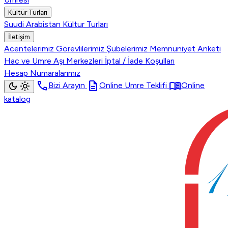
Kültür Turları
Suudi Arabistan Kültur Turları
İletişim
Acentelerimiz
Görevlilerimiz
Şubelerimiz
Memnuniyet Anketi
Hac ve Umre Aşı Merkezleri
İptal / İade Koşulları
Hesap Numaralarımız
call
description
menu_book
dark_mode
light_mode
Bizi Arayın
Online Umre Teklifi
Online
katalog