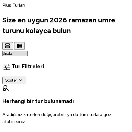
Plus Turları
Size en uygun
2026 ramazan umre
turunu
kolayca bulun
view_agenda
view_list
tune
Tur Filtreleri
expand_more
Göster
search_off
Herhangi bir tur bulunamadı
Aradığınız kriterleri değiştirebilir ya da tüm turlara göz
atabilirsiniz...