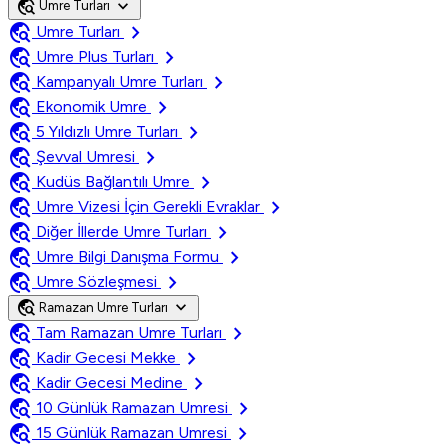
travel_explore
expand_more
Umre Turları
travel_explore
chevron_right
Umre Turları
travel_explore
chevron_right
Umre Plus Turları
travel_explore
chevron_right
Kampanyalı Umre Turları
travel_explore
chevron_right
Ekonomik Umre
travel_explore
chevron_right
5 Yıldızlı Umre Turları
travel_explore
chevron_right
Şevval Umresi
travel_explore
chevron_right
Kudüs Bağlantılı Umre
travel_explore
chevron_right
Umre Vizesi İçin Gerekli Evraklar
travel_explore
chevron_right
Diğer İllerde Umre Turları
travel_explore
chevron_right
Umre Bilgi Danışma Formu
travel_explore
chevron_right
Umre Sözleşmesi
travel_explore
expand_more
Ramazan Umre Turları
travel_explore
chevron_right
Tam Ramazan Umre Turları
travel_explore
chevron_right
Kadir Gecesi Mekke
travel_explore
chevron_right
Kadir Gecesi Medine
travel_explore
chevron_right
10 Günlük Ramazan Umresi
travel_explore
chevron_right
15 Günlük Ramazan Umresi