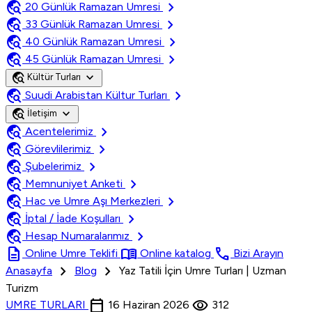
travel_explore
chevron_right
20 Günlük Ramazan Umresi
travel_explore
chevron_right
33 Günlük Ramazan Umresi
travel_explore
chevron_right
40 Günlük Ramazan Umresi
travel_explore
chevron_right
45 Günlük Ramazan Umresi
travel_explore
expand_more
Kültür Turları
travel_explore
chevron_right
Suudi Arabistan Kültur Turları
travel_explore
expand_more
İletişim
travel_explore
chevron_right
Acentelerimiz
travel_explore
chevron_right
Görevlilerimiz
travel_explore
chevron_right
Şubelerimiz
travel_explore
chevron_right
Memnuniyet Anketi
travel_explore
chevron_right
Hac ve Umre Aşı Merkezleri
travel_explore
chevron_right
İptal / İade Koşulları
travel_explore
chevron_right
Hesap Numaralarımız
description
menu_book
call
Online Umre Teklifi
Online katalog
Bizi Arayın
chevron_right
chevron_right
Anasayfa
Blog
Yaz Tatili İçin Umre Turları | Uzman
Turizm
calendar_today
visibility
UMRE TURLARI
16 Haziran 2026
312