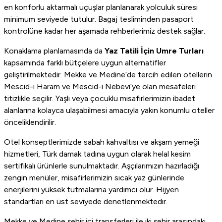
en konforlu aktarmalı uçuşlar planlanarak yolculuk süresi
minimum seviyede tutulur. Bagaj tesliminden pasaport
kontrolüne kadar her aşamada rehberlerimiz destek sağlar.
Konaklama planlamasında da
Yaz Tatili İçin Umre Turları
kapsamında farklı bütçelere uygun alternatifler
geliştirilmektedir. Mekke ve Medine’de tercih edilen otellerin
Mescid-i Haram ve Mescid-i Nebevi’ye olan mesafeleri
titizlikle seçilir. Yaşlı veya çocuklu misafirlerimizin ibadet
alanlarına kolayca ulaşabilmesi amacıyla yakın konumlu oteller
önceliklendirilir.
Otel konseptlerimizde sabah kahvaltısı ve akşam yemeği
hizmetleri, Türk damak tadına uygun olarak helal kesim
sertifikalı ürünlerle sunulmaktadır. Aşçılarımızın hazırladığı
zengin menüler, misafirlerimizin sıcak yaz günlerinde
enerjilerini yüksek tutmalarına yardımcı olur. Hijyen
standartları en üst seviyede denetlenmektedir.
Mekke ve Medine şehir içi transferleri ile iki şehir arasındaki