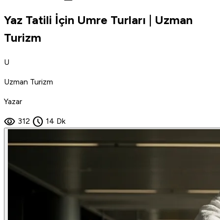
Yaz Tatili İçin Umre Turları | Uzman
Turizm
U
Uzman Turizm
Yazar
visibility
schedule
312
14 Dk