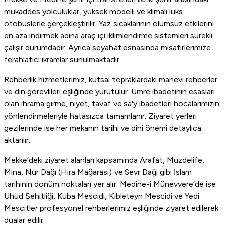
mukaddes yolculuklar, yüksek modelli ve klimalı lüks
otobüslerle gerçekleştirilir. Yaz sıcaklarının olumsuz etkilerini
en aza indirmek adına araç içi iklimlendirme sistemleri sürekli
çalışır durumdadır. Ayrıca seyahat esnasında misafirlerimize
ferahlatıcı ikramlar sunulmaktadır.
Rehberlik hizmetlerimiz, kutsal topraklardaki manevi rehberler
ve din görevlileri eşliğinde yürütülür. Umre ibadetinin esasları
olan ihrama girme, niyet, tavaf ve sa'y ibadetleri hocalarımızın
yönlendirmeleriyle hatasızca tamamlanır. Ziyaret yerleri
gezilerinde ise her mekanın tarihi ve dini önemi detaylıca
aktarılır.
Mekke’deki ziyaret alanları kapsamında Arafat, Müzdelife,
Mina, Nur Dağı (Hira Mağarası) ve Sevr Dağı gibi İslam
tarihinin dönüm noktaları yer alır. Medine-i Münevvere’de ise
Uhud Şehitliği, Kuba Mescidi, Kıbleteyn Mescidi ve Yedi
Mescitler profesyonel rehberlerimiz eşliğinde ziyaret edilerek
dualar edilir.