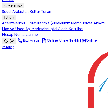
Kültür Turları
Suudi Arabistan Kültur Turları
İletişim
Acentelerimiz
Görevlilerimiz
Şubelerimiz
Memnuniyet Anketi
Hac ve Umre Aşı Merkezleri
İptal / İade Koşulları
Hesap Numaralarımız
call
description
menu_book
dark_mode
light_mode
Bizi Arayın
Online Umre Teklifi
Online
katalog