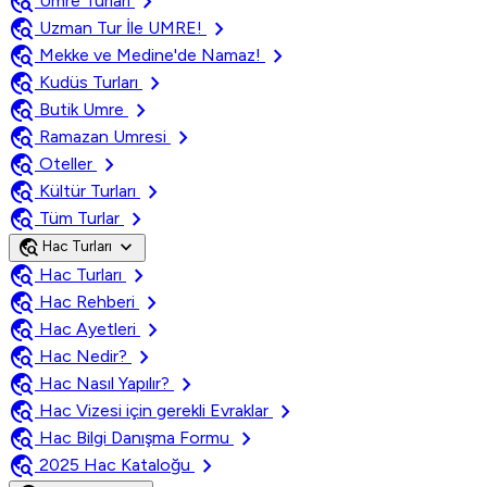
travel_explore
chevron_right
Umre Turları
travel_explore
chevron_right
Uzman Tur İle UMRE!
travel_explore
chevron_right
Mekke ve Medine'de Namaz!
travel_explore
chevron_right
Kudüs Turları
travel_explore
chevron_right
Butik Umre
travel_explore
chevron_right
Ramazan Umresi
travel_explore
chevron_right
Oteller
travel_explore
chevron_right
Kültür Turları
travel_explore
chevron_right
Tüm Turlar
travel_explore
expand_more
Hac Turları
travel_explore
chevron_right
Hac Turları
travel_explore
chevron_right
Hac Rehberi
travel_explore
chevron_right
Hac Ayetleri
travel_explore
chevron_right
Hac Nedir?
travel_explore
chevron_right
Hac Nasıl Yapılır?
travel_explore
chevron_right
Hac Vizesi için gerekli Evraklar
travel_explore
chevron_right
Hac Bilgi Danışma Formu
travel_explore
chevron_right
2025 Hac Kataloğu