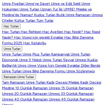
Umre Fiyatları
Umre’ye Davet
Umre ve Edâ Şekli
Umre
Hükümleri
Umre Turları
Uzman Tur İle UMRE!
Mekke ve
Medine'de Namaz!
Kudüs Turları
Butik Umre
Ramazan Umresi
Oteller
Kültür Turları
Tüm Turlar
Hac Turları
Hac Turları
Hac Rehberi
Hac Ayetleri
Hac Nedir?
Hac Nasıl
Yapılır?
Hac Vizesi için gerekli Evraklar
Hac Bilgi Danışma
Formu
2025 Hac Kataloğu
Umre Turları
Umre Turları
Umre Plus Turları
Kampanyalı Umre Turları
Ekonomik Umre
5 Yıldızlı Umre Turları
Şevval Umresi
Kudüs
Bağlantılı Umre
Umre Vizesi İçin Gerekli Evraklar
Diğer İllerde
Umre Turları
Umre Bilgi Danışma Formu
Umre Sözleşmesi
Ramazan Umre Turları
Tam Ramazan Umre Turları
Kadir Gecesi Mekke
Kadir Gecesi
Medine
10 Günlük Ramazan Umresi
15 Günlük Ramazan
Umresi
20 Günlük Ramazan Umresi
33 Günlük Ramazan
Umresi
40 Günlük Ramazan Umresi
45 Günlük Ramazan
Umresi