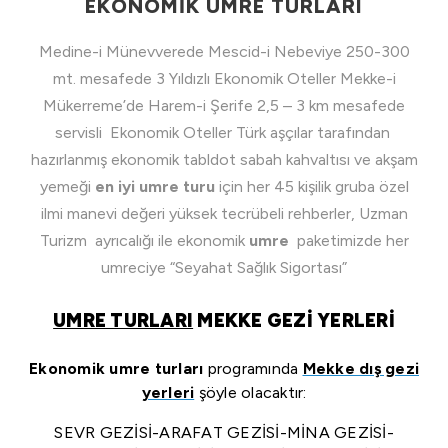
EKONOMİK UMRE TURLARI
Medine-i Münevverede Mescid-i Nebeviye 250-300
mt. mesafede 3 Yıldızlı Ekonomik Oteller Mekke-i
Mükerreme’de Harem-i Şerife 2,5 – 3 km mesafede
servisli
Ekonomik
Oteller Türk aşçılar tarafından
hazırlanmış ekonomik tabldot sabah kahvaltısı ve akşam
yemeği
en iyi umre turu
için her 45 kişilik gruba özel
ilmi manevi değeri yüksek tecrübeli rehberler, Uzman
Turizm ayrıcalığı ile ekonomik
umre
paketimizde her
umreciye “Seyahat Sağlık Sigortası”
UMRE TURLARI
MEKKE GEZİ YERLERİ
Ekonomik umre turları
programında
Mekke dış gezi
yerleri
şöyle olacaktır:
SEVR GEZİSİ-ARAFAT GEZİSİ-MİNA GEZİSİ-