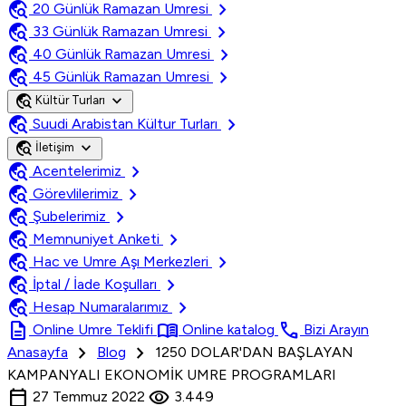
travel_explore
chevron_right
20 Günlük Ramazan Umresi
travel_explore
chevron_right
33 Günlük Ramazan Umresi
travel_explore
chevron_right
40 Günlük Ramazan Umresi
travel_explore
chevron_right
45 Günlük Ramazan Umresi
travel_explore
expand_more
Kültür Turları
travel_explore
chevron_right
Suudi Arabistan Kültur Turları
travel_explore
expand_more
İletişim
travel_explore
chevron_right
Acentelerimiz
travel_explore
chevron_right
Görevlilerimiz
travel_explore
chevron_right
Şubelerimiz
travel_explore
chevron_right
Memnuniyet Anketi
travel_explore
chevron_right
Hac ve Umre Aşı Merkezleri
travel_explore
chevron_right
İptal / İade Koşulları
travel_explore
chevron_right
Hesap Numaralarımız
description
menu_book
call
Online Umre Teklifi
Online katalog
Bizi Arayın
chevron_right
chevron_right
Anasayfa
Blog
1250 DOLAR'DAN BAŞLAYAN
KAMPANYALI EKONOMİK UMRE PROGRAMLARI
calendar_today
visibility
27 Temmuz 2022
3.449