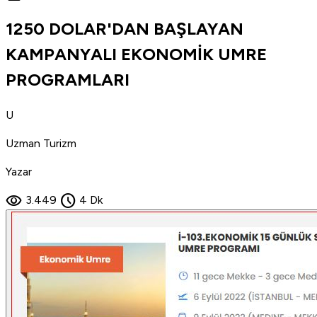
1250 DOLAR'DAN BAŞLAYAN
KAMPANYALI EKONOMİK UMRE
PROGRAMLARI
U
Uzman Turizm
Yazar
visibility
schedule
3.449
4 Dk