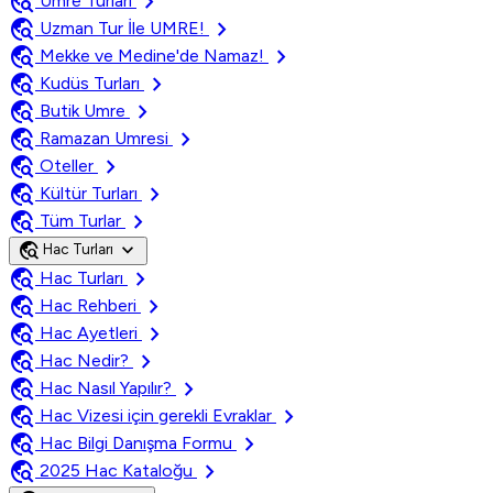
travel_explore
chevron_right
Umre Turları
travel_explore
chevron_right
Uzman Tur İle UMRE!
travel_explore
chevron_right
Mekke ve Medine'de Namaz!
travel_explore
chevron_right
Kudüs Turları
travel_explore
chevron_right
Butik Umre
travel_explore
chevron_right
Ramazan Umresi
travel_explore
chevron_right
Oteller
travel_explore
chevron_right
Kültür Turları
travel_explore
chevron_right
Tüm Turlar
travel_explore
expand_more
Hac Turları
travel_explore
chevron_right
Hac Turları
travel_explore
chevron_right
Hac Rehberi
travel_explore
chevron_right
Hac Ayetleri
travel_explore
chevron_right
Hac Nedir?
travel_explore
chevron_right
Hac Nasıl Yapılır?
travel_explore
chevron_right
Hac Vizesi için gerekli Evraklar
travel_explore
chevron_right
Hac Bilgi Danışma Formu
travel_explore
chevron_right
2025 Hac Kataloğu