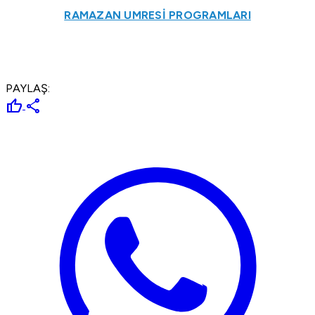
RAMAZAN UMRESİ PROGRAMLARI
PAYLAŞ:
thumb_up
share