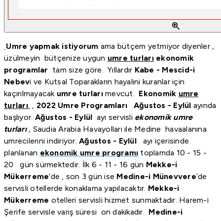
zoom_in
Umre yapmak istiyorum
ama bütçem yetmiyor diyenler ,
üzülmeyin bütçenize uygun
umre turları
ekonomik
programlar
tam size göre. Yıllardır
Kabe - Mescid-i
Nebev
i ve Kutsal Toparakların hayalini kuranlar için
kaçırılmayacak
umre turları
mevcut.
Ekonomik
umre
turları
,
2022 Umre Programları
Ağustos -
Eylül
ayında
başlıyor.
Ağustos -
Eylül
ayı servisli
ekonomik umre
turları
,
Saudia Arabia Havayolları ile Medine havaalanına
umrecilerini indiriyor.
Ağustos -
Eylül
ayı içerisinde
planlanan
ekonomik umre programı
toplamda 10 - 15 -
20 gün sürmektedir. İlk 6 - 11 - 16 gün
Mekke-i
Mükerreme
’de , son 3 gün ise
Medine-i Münevvere
’de
servisli otellerde konaklama yapılacaktır.
Mekke-i
Mükerreme
otelleri servisli hizmet sunmaktadır. Harem-i
Şerife servisle varış süresi on dakikadır.
Medine-i