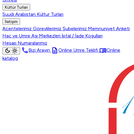
Kültür Turları
Suudi Arabistan Kültur Turları
İletişim
Acentelerimiz
Görevlilerimiz
Şubelerimiz
Memnuniyet Anketi
Hac ve Umre Aşı Merkezleri
İptal / İade Koşulları
Hesap Numaralarımız
call
description
menu_book
dark_mode
light_mode
Bizi Arayın
Online Umre Teklifi
Online
katalog