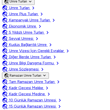
travel_explore
expand_more
Umre Turları
travel_explore
chevron_right
Umre Turları
travel_explore
chevron_right
Umre Plus Turları
travel_explore
chevron_right
Kampanyalı Umre Turları
travel_explore
chevron_right
Ekonomik Umre
travel_explore
chevron_right
5 Yıldızlı Umre Turları
travel_explore
chevron_right
Şevval Umresi
travel_explore
chevron_right
Kudüs Bağlantılı Umre
travel_explore
chevron_right
Umre Vizesi İçin Gerekli Evraklar
travel_explore
chevron_right
Diğer İllerde Umre Turları
travel_explore
chevron_right
Umre Bilgi Danışma Formu
travel_explore
chevron_right
Umre Sözleşmesi
travel_explore
expand_more
Ramazan Umre Turları
travel_explore
chevron_right
Tam Ramazan Umre Turları
travel_explore
chevron_right
Kadir Gecesi Mekke
travel_explore
chevron_right
Kadir Gecesi Medine
travel_explore
chevron_right
10 Günlük Ramazan Umresi
travel_explore
chevron_right
15 Günlük Ramazan Umresi