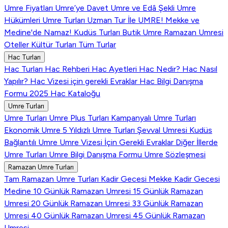
Umre Fiyatları
Umre’ye Davet
Umre ve Edâ Şekli
Umre
Hükümleri
Umre Turları
Uzman Tur İle UMRE!
Mekke ve
Medine'de Namaz!
Kudüs Turları
Butik Umre
Ramazan Umresi
Oteller
Kültür Turları
Tüm Turlar
Hac Turları
Hac Turları
Hac Rehberi
Hac Ayetleri
Hac Nedir?
Hac Nasıl
Yapılır?
Hac Vizesi için gerekli Evraklar
Hac Bilgi Danışma
Formu
2025 Hac Kataloğu
Umre Turları
Umre Turları
Umre Plus Turları
Kampanyalı Umre Turları
Ekonomik Umre
5 Yıldızlı Umre Turları
Şevval Umresi
Kudüs
Bağlantılı Umre
Umre Vizesi İçin Gerekli Evraklar
Diğer İllerde
Umre Turları
Umre Bilgi Danışma Formu
Umre Sözleşmesi
Ramazan Umre Turları
Tam Ramazan Umre Turları
Kadir Gecesi Mekke
Kadir Gecesi
Medine
10 Günlük Ramazan Umresi
15 Günlük Ramazan
Umresi
20 Günlük Ramazan Umresi
33 Günlük Ramazan
Umresi
40 Günlük Ramazan Umresi
45 Günlük Ramazan
Umresi