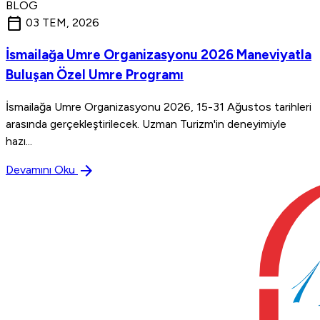
BLOG
calendar_today
03 TEM, 2026
İsmailağa Umre Organizasyonu 2026 Maneviyatla
Buluşan Özel Umre Programı
İsmailağa Umre Organizasyonu 2026, 15-31 Ağustos tarihleri
arasında gerçekleştirilecek. Uzman Turizm'in deneyimiyle
hazı...
arrow_forward
Devamını Oku