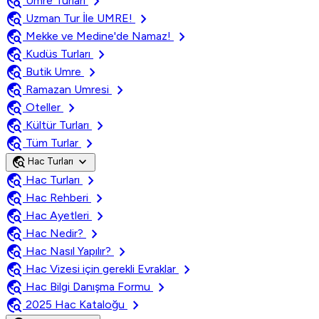
travel_explore
chevron_right
Umre Turları
travel_explore
chevron_right
Uzman Tur İle UMRE!
travel_explore
chevron_right
Mekke ve Medine'de Namaz!
travel_explore
chevron_right
Kudüs Turları
travel_explore
chevron_right
Butik Umre
travel_explore
chevron_right
Ramazan Umresi
travel_explore
chevron_right
Oteller
travel_explore
chevron_right
Kültür Turları
travel_explore
chevron_right
Tüm Turlar
travel_explore
expand_more
Hac Turları
travel_explore
chevron_right
Hac Turları
travel_explore
chevron_right
Hac Rehberi
travel_explore
chevron_right
Hac Ayetleri
travel_explore
chevron_right
Hac Nedir?
travel_explore
chevron_right
Hac Nasıl Yapılır?
travel_explore
chevron_right
Hac Vizesi için gerekli Evraklar
travel_explore
chevron_right
Hac Bilgi Danışma Formu
travel_explore
chevron_right
2025 Hac Kataloğu