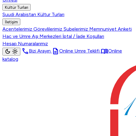
Kültür Turları
Suudi Arabistan Kültur Turları
İletişim
Acentelerimiz
Görevlilerimiz
Şubelerimiz
Memnuniyet Anketi
Hac ve Umre Aşı Merkezleri
İptal / İade Koşulları
Hesap Numaralarımız
call
description
menu_book
dark_mode
light_mode
Bizi Arayın
Online Umre Teklifi
Online
katalog