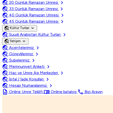
travel_explore
chevron_right
20 Günlük Ramazan Umresi
travel_explore
chevron_right
33 Günlük Ramazan Umresi
travel_explore
chevron_right
40 Günlük Ramazan Umresi
travel_explore
chevron_right
45 Günlük Ramazan Umresi
travel_explore
expand_more
Kültür Turları
travel_explore
chevron_right
Suudi Arabistan Kültur Turları
travel_explore
expand_more
İletişim
travel_explore
chevron_right
Acentelerimiz
travel_explore
chevron_right
Görevlilerimiz
travel_explore
chevron_right
Şubelerimiz
travel_explore
chevron_right
Memnuniyet Anketi
travel_explore
chevron_right
Hac ve Umre Aşı Merkezleri
travel_explore
chevron_right
İptal / İade Koşulları
travel_explore
chevron_right
Hesap Numaralarımız
description
menu_book
call
Online Umre Teklifi
Online katalog
Bizi Arayın