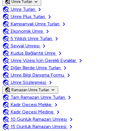
travel_explore
expand_more
Umre Turları
travel_explore
chevron_right
Umre Turları
travel_explore
chevron_right
Umre Plus Turları
travel_explore
chevron_right
Kampanyalı Umre Turları
travel_explore
chevron_right
Ekonomik Umre
travel_explore
chevron_right
5 Yıldızlı Umre Turları
travel_explore
chevron_right
Şevval Umresi
travel_explore
chevron_right
Kudüs Bağlantılı Umre
travel_explore
chevron_right
Umre Vizesi İçin Gerekli Evraklar
travel_explore
chevron_right
Diğer İllerde Umre Turları
travel_explore
chevron_right
Umre Bilgi Danışma Formu
travel_explore
chevron_right
Umre Sözleşmesi
travel_explore
expand_more
Ramazan Umre Turları
travel_explore
chevron_right
Tam Ramazan Umre Turları
travel_explore
chevron_right
Kadir Gecesi Mekke
travel_explore
chevron_right
Kadir Gecesi Medine
travel_explore
chevron_right
10 Günlük Ramazan Umresi
travel_explore
chevron_right
15 Günlük Ramazan Umresi