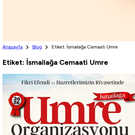
chevron_right
chevron_right
Anasayfa
Blog
Etiket: İsmailağa Cemaati Umre
Etiket: İsmailağa Cemaati Umre