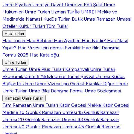
Umre Fiyatları
Umre’ye Davet
Umre ve Edâ Şekli
Umre
Hükümleri
Umre Turları
Uzman Tur İle UMRE!
Mekke ve
Medine'de Namaz!
Kudüs Turları
Butik Umre
Ramazan Umresi
Oteller
Kültür Turları
Tüm Turlar
Hac Turları
Hac Turları
Hac Rehberi
Hac Ayetleri
Hac Nedir?
Hac Nasıl
Yapılır?
Hac Vizesi için gerekli Evraklar
Hac Bilgi Danışma
Formu
2025 Hac Kataloğu
Umre Turları
Umre Turları
Umre Plus Turları
Kampanyalı Umre Turları
Ekonomik Umre
5 Yıldızlı Umre Turları
Şevval Umresi
Kudüs
Bağlantılı Umre
Umre Vizesi İçin Gerekli Evraklar
Diğer İllerde
Umre Turları
Umre Bilgi Danışma Formu
Umre Sözleşmesi
Ramazan Umre Turları
Tam Ramazan Umre Turları
Kadir Gecesi Mekke
Kadir Gecesi
Medine
10 Günlük Ramazan Umresi
15 Günlük Ramazan
Umresi
20 Günlük Ramazan Umresi
33 Günlük Ramazan
Umresi
40 Günlük Ramazan Umresi
45 Günlük Ramazan
Umresi