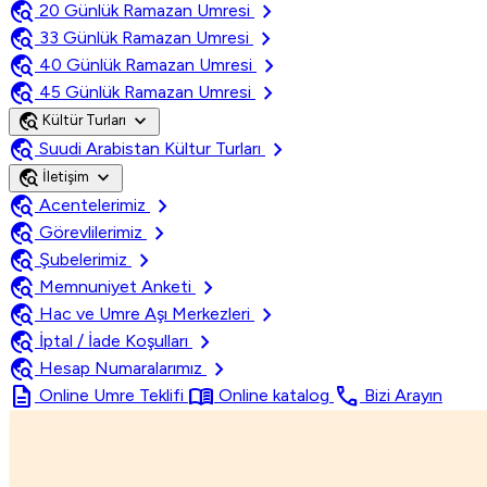
travel_explore
chevron_right
20 Günlük Ramazan Umresi
travel_explore
chevron_right
33 Günlük Ramazan Umresi
travel_explore
chevron_right
40 Günlük Ramazan Umresi
travel_explore
chevron_right
45 Günlük Ramazan Umresi
travel_explore
expand_more
Kültür Turları
travel_explore
chevron_right
Suudi Arabistan Kültur Turları
travel_explore
expand_more
İletişim
travel_explore
chevron_right
Acentelerimiz
travel_explore
chevron_right
Görevlilerimiz
travel_explore
chevron_right
Şubelerimiz
travel_explore
chevron_right
Memnuniyet Anketi
travel_explore
chevron_right
Hac ve Umre Aşı Merkezleri
travel_explore
chevron_right
İptal / İade Koşulları
travel_explore
chevron_right
Hesap Numaralarımız
description
menu_book
call
Online Umre Teklifi
Online katalog
Bizi Arayın