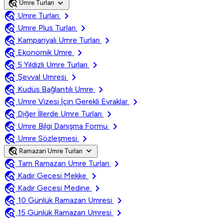
travel_explore
expand_more
Umre Turları
travel_explore
chevron_right
Umre Turları
travel_explore
chevron_right
Umre Plus Turları
travel_explore
chevron_right
Kampanyalı Umre Turları
travel_explore
chevron_right
Ekonomik Umre
travel_explore
chevron_right
5 Yıldızlı Umre Turları
travel_explore
chevron_right
Şevval Umresi
travel_explore
chevron_right
Kudüs Bağlantılı Umre
travel_explore
chevron_right
Umre Vizesi İçin Gerekli Evraklar
travel_explore
chevron_right
Diğer İllerde Umre Turları
travel_explore
chevron_right
Umre Bilgi Danışma Formu
travel_explore
chevron_right
Umre Sözleşmesi
travel_explore
expand_more
Ramazan Umre Turları
travel_explore
chevron_right
Tam Ramazan Umre Turları
travel_explore
chevron_right
Kadir Gecesi Mekke
travel_explore
chevron_right
Kadir Gecesi Medine
travel_explore
chevron_right
10 Günlük Ramazan Umresi
travel_explore
chevron_right
15 Günlük Ramazan Umresi