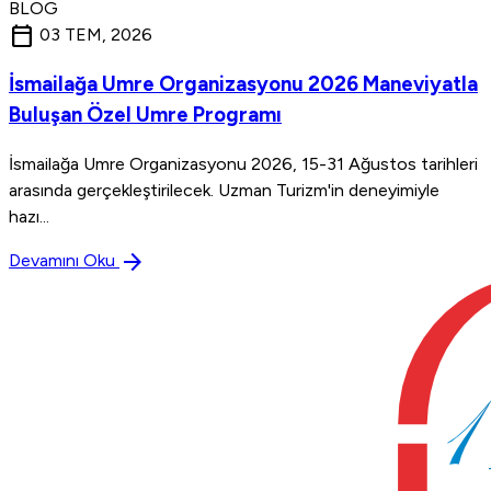
BLOG
calendar_today
03 TEM, 2026
İsmailağa Umre Organizasyonu 2026 Maneviyatla
Buluşan Özel Umre Programı
İsmailağa Umre Organizasyonu 2026, 15-31 Ağustos tarihleri
arasında gerçekleştirilecek. Uzman Turizm'in deneyimiyle
hazı...
arrow_forward
Devamını Oku