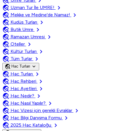
travel_explore
chevron_right
Umre Turları
travel_explore
chevron_right
Uzman Tur İle UMRE!
travel_explore
chevron_right
Mekke ve Medine'de Namaz!
travel_explore
chevron_right
Kudüs Turları
travel_explore
chevron_right
Butik Umre
travel_explore
chevron_right
Ramazan Umresi
travel_explore
chevron_right
Oteller
travel_explore
chevron_right
Kültür Turları
travel_explore
chevron_right
Tüm Turlar
travel_explore
expand_more
Hac Turları
travel_explore
chevron_right
Hac Turları
travel_explore
chevron_right
Hac Rehberi
travel_explore
chevron_right
Hac Ayetleri
travel_explore
chevron_right
Hac Nedir?
travel_explore
chevron_right
Hac Nasıl Yapılır?
travel_explore
chevron_right
Hac Vizesi için gerekli Evraklar
travel_explore
chevron_right
Hac Bilgi Danışma Formu
travel_explore
chevron_right
2025 Hac Kataloğu