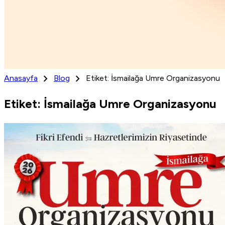
chevron_right
chevron_right
Anasayfa
Blog
Etiket: İsmailağa Umre Organizasyonu
Etiket: İsmailağa Umre Organizasyonu