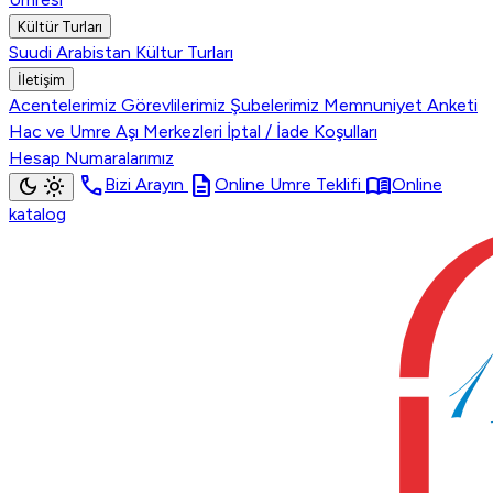
Kültür Turları
Suudi Arabistan Kültur Turları
İletişim
Acentelerimiz
Görevlilerimiz
Şubelerimiz
Memnuniyet Anketi
Hac ve Umre Aşı Merkezleri
İptal / İade Koşulları
Hesap Numaralarımız
call
description
menu_book
dark_mode
light_mode
Bizi Arayın
Online Umre Teklifi
Online
katalog