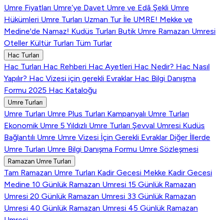
Umre Fiyatları
Umre’ye Davet
Umre ve Edâ Şekli
Umre
Hükümleri
Umre Turları
Uzman Tur İle UMRE!
Mekke ve
Medine'de Namaz!
Kudüs Turları
Butik Umre
Ramazan Umresi
Oteller
Kültür Turları
Tüm Turlar
Hac Turları
Hac Turları
Hac Rehberi
Hac Ayetleri
Hac Nedir?
Hac Nasıl
Yapılır?
Hac Vizesi için gerekli Evraklar
Hac Bilgi Danışma
Formu
2025 Hac Kataloğu
Umre Turları
Umre Turları
Umre Plus Turları
Kampanyalı Umre Turları
Ekonomik Umre
5 Yıldızlı Umre Turları
Şevval Umresi
Kudüs
Bağlantılı Umre
Umre Vizesi İçin Gerekli Evraklar
Diğer İllerde
Umre Turları
Umre Bilgi Danışma Formu
Umre Sözleşmesi
Ramazan Umre Turları
Tam Ramazan Umre Turları
Kadir Gecesi Mekke
Kadir Gecesi
Medine
10 Günlük Ramazan Umresi
15 Günlük Ramazan
Umresi
20 Günlük Ramazan Umresi
33 Günlük Ramazan
Umresi
40 Günlük Ramazan Umresi
45 Günlük Ramazan
Umresi