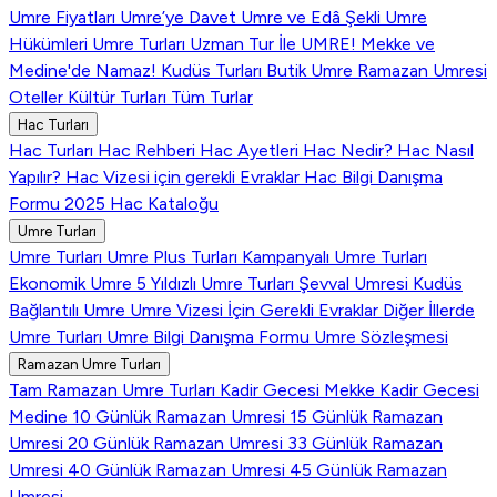
Umre Fiyatları
Umre’ye Davet
Umre ve Edâ Şekli
Umre
Hükümleri
Umre Turları
Uzman Tur İle UMRE!
Mekke ve
Medine'de Namaz!
Kudüs Turları
Butik Umre
Ramazan Umresi
Oteller
Kültür Turları
Tüm Turlar
Hac Turları
Hac Turları
Hac Rehberi
Hac Ayetleri
Hac Nedir?
Hac Nasıl
Yapılır?
Hac Vizesi için gerekli Evraklar
Hac Bilgi Danışma
Formu
2025 Hac Kataloğu
Umre Turları
Umre Turları
Umre Plus Turları
Kampanyalı Umre Turları
Ekonomik Umre
5 Yıldızlı Umre Turları
Şevval Umresi
Kudüs
Bağlantılı Umre
Umre Vizesi İçin Gerekli Evraklar
Diğer İllerde
Umre Turları
Umre Bilgi Danışma Formu
Umre Sözleşmesi
Ramazan Umre Turları
Tam Ramazan Umre Turları
Kadir Gecesi Mekke
Kadir Gecesi
Medine
10 Günlük Ramazan Umresi
15 Günlük Ramazan
Umresi
20 Günlük Ramazan Umresi
33 Günlük Ramazan
Umresi
40 Günlük Ramazan Umresi
45 Günlük Ramazan
Umresi