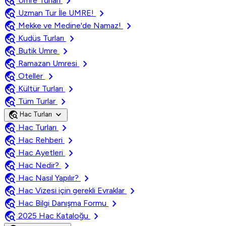
travel_explore
chevron_right
Umre Turları
travel_explore
chevron_right
Uzman Tur İle UMRE!
travel_explore
chevron_right
Mekke ve Medine'de Namaz!
travel_explore
chevron_right
Kudüs Turları
travel_explore
chevron_right
Butik Umre
travel_explore
chevron_right
Ramazan Umresi
travel_explore
chevron_right
Oteller
travel_explore
chevron_right
Kültür Turları
travel_explore
chevron_right
Tüm Turlar
travel_explore
expand_more
Hac Turları
travel_explore
chevron_right
Hac Turları
travel_explore
chevron_right
Hac Rehberi
travel_explore
chevron_right
Hac Ayetleri
travel_explore
chevron_right
Hac Nedir?
travel_explore
chevron_right
Hac Nasıl Yapılır?
travel_explore
chevron_right
Hac Vizesi için gerekli Evraklar
travel_explore
chevron_right
Hac Bilgi Danışma Formu
travel_explore
chevron_right
2025 Hac Kataloğu