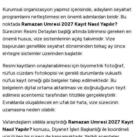
Kurumsal organizasyon yapımız içerisinde, adayların seyahat
programlarını netleştirmesi en önemli adımlardan biridir. Bu
noktada
Ramazan Umresi 2027 Kayıt Nasıl Yapılır?
Sürecinin Resmi Detayları başlığı altında bilinmesi gereken en
önemli husus, vize sistemlerinin açılış takvimidir. Vize
başvuruları genellikle seyahat döneminden birkaç ay önce
entegre sistemler üzerinden başlatılır.
Resmi kayıtların onaylanabilmesi için biyometrik fotoğraf,
nüfus cüzdanı fotokopisi ve gerekli durumlarda vukuatlı
nüfus kayıt örneği gibi belgeler talep edilmektedir. Bu
belgelerin dijital ortama aktarılması ve doğruluğunun teyit
edilmesi acentemiz tarafından titizlikle gerçekleştirilir.
Evraklarda oluşabilecek en ufak bir hata, vize sürecinin
uzamasına neden olabilir.
Vatandaşların sıklıkla araştırdığı
Ramazan Umresi 2027 Kayıt
Nasıl Yapılır?
konusu, Diyanet İşleri Başkanlığı ile koordineli
yürütülen bir süreci de kapsamaktadır. Yetkili acenteler,