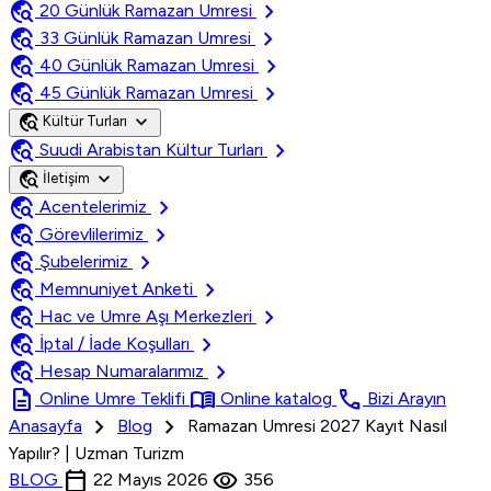
travel_explore
chevron_right
20 Günlük Ramazan Umresi
travel_explore
chevron_right
33 Günlük Ramazan Umresi
travel_explore
chevron_right
40 Günlük Ramazan Umresi
travel_explore
chevron_right
45 Günlük Ramazan Umresi
travel_explore
expand_more
Kültür Turları
travel_explore
chevron_right
Suudi Arabistan Kültur Turları
travel_explore
expand_more
İletişim
travel_explore
chevron_right
Acentelerimiz
travel_explore
chevron_right
Görevlilerimiz
travel_explore
chevron_right
Şubelerimiz
travel_explore
chevron_right
Memnuniyet Anketi
travel_explore
chevron_right
Hac ve Umre Aşı Merkezleri
travel_explore
chevron_right
İptal / İade Koşulları
travel_explore
chevron_right
Hesap Numaralarımız
description
menu_book
call
Online Umre Teklifi
Online katalog
Bizi Arayın
chevron_right
chevron_right
Anasayfa
Blog
Ramazan Umresi 2027 Kayıt Nasıl
Yapılır? | Uzman Turizm
calendar_today
visibility
BLOG
22 Mayıs 2026
356