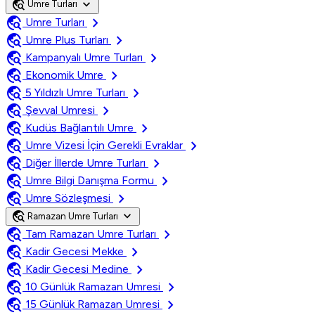
travel_explore
expand_more
Umre Turları
travel_explore
chevron_right
Umre Turları
travel_explore
chevron_right
Umre Plus Turları
travel_explore
chevron_right
Kampanyalı Umre Turları
travel_explore
chevron_right
Ekonomik Umre
travel_explore
chevron_right
5 Yıldızlı Umre Turları
travel_explore
chevron_right
Şevval Umresi
travel_explore
chevron_right
Kudüs Bağlantılı Umre
travel_explore
chevron_right
Umre Vizesi İçin Gerekli Evraklar
travel_explore
chevron_right
Diğer İllerde Umre Turları
travel_explore
chevron_right
Umre Bilgi Danışma Formu
travel_explore
chevron_right
Umre Sözleşmesi
travel_explore
expand_more
Ramazan Umre Turları
travel_explore
chevron_right
Tam Ramazan Umre Turları
travel_explore
chevron_right
Kadir Gecesi Mekke
travel_explore
chevron_right
Kadir Gecesi Medine
travel_explore
chevron_right
10 Günlük Ramazan Umresi
travel_explore
chevron_right
15 Günlük Ramazan Umresi