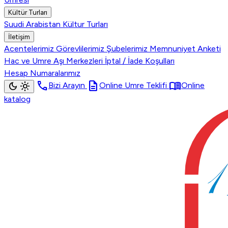
Kültür Turları
Suudi Arabistan Kültur Turları
İletişim
Acentelerimiz
Görevlilerimiz
Şubelerimiz
Memnuniyet Anketi
Hac ve Umre Aşı Merkezleri
İptal / İade Koşulları
Hesap Numaralarımız
call
description
menu_book
dark_mode
light_mode
Bizi Arayın
Online Umre Teklifi
Online
katalog