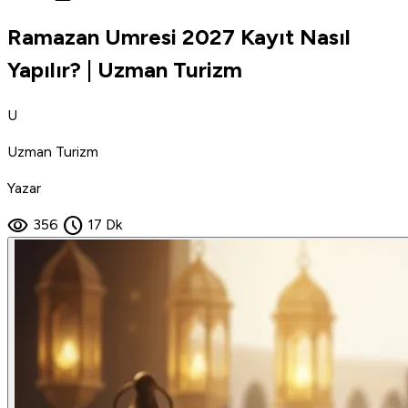
Ramazan Umresi 2027 Kayıt Nasıl
Yapılır? | Uzman Turizm
U
Uzman Turizm
Yazar
visibility
schedule
356
17 Dk