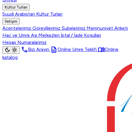
Kültür Turları
Suudi Arabistan Kültur Turları
İletişim
Acentelerimiz
Görevlilerimiz
Şubelerimiz
Memnuniyet Anketi
Hac ve Umre Aşı Merkezleri
İptal / İade Koşulları
Hesap Numaralarımız
call
description
menu_book
dark_mode
light_mode
Bizi Arayın
Online Umre Teklifi
Online
katalog