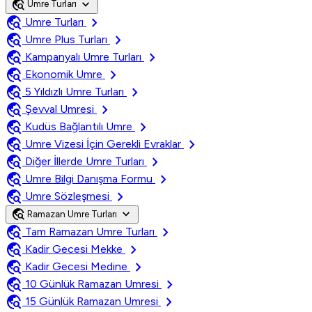
travel_explore
expand_more
Umre Turları
travel_explore
chevron_right
Umre Turları
travel_explore
chevron_right
Umre Plus Turları
travel_explore
chevron_right
Kampanyalı Umre Turları
travel_explore
chevron_right
Ekonomik Umre
travel_explore
chevron_right
5 Yıldızlı Umre Turları
travel_explore
chevron_right
Şevval Umresi
travel_explore
chevron_right
Kudüs Bağlantılı Umre
travel_explore
chevron_right
Umre Vizesi İçin Gerekli Evraklar
travel_explore
chevron_right
Diğer İllerde Umre Turları
travel_explore
chevron_right
Umre Bilgi Danışma Formu
travel_explore
chevron_right
Umre Sözleşmesi
travel_explore
expand_more
Ramazan Umre Turları
travel_explore
chevron_right
Tam Ramazan Umre Turları
travel_explore
chevron_right
Kadir Gecesi Mekke
travel_explore
chevron_right
Kadir Gecesi Medine
travel_explore
chevron_right
10 Günlük Ramazan Umresi
travel_explore
chevron_right
15 Günlük Ramazan Umresi