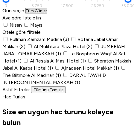
0
8 750
17 500
26 250
35 00
Gün seçin
Aya göre listeletin
Nisan
Mayıs
Otele göre filtrele
Pullman Zamzam Madina
(3)
Rotana Jabal Omar
Makkah
(2)
Al Mukhtara Plaza Hotel
(2)
JUMERİAH
JABAL OMAR MAKKAH
(1)
Le Bosphorus Waqf Al Safi
Hotel
(1)
Al Resala Al Masi Hotel
(1)
Sheraton Makkah
Jabal Al Kaaba Hotel
(1)
Ajnadeen Hotel Makkah
(1)
The Biltmore Al Madinah
(1)
DAR AL TAWHİD
INTERCONTİNENTAL MAKKAH
(1)
Aktif Filtreler
Tümünü Temizle
Hac Turları
Size en uygun
hac turunu
kolayca
bulun