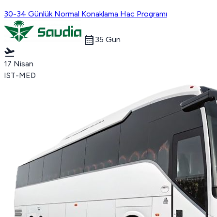
30-34 Günlük Normal Konaklama Hac Programı
calendar_month
35 Gün
flight_takeoff
17 Nisan
IST-MED