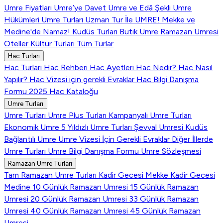
Umre Fiyatları
Umre’ye Davet
Umre ve Edâ Şekli
Umre
Hükümleri
Umre Turları
Uzman Tur İle UMRE!
Mekke ve
Medine'de Namaz!
Kudüs Turları
Butik Umre
Ramazan Umresi
Oteller
Kültür Turları
Tüm Turlar
Hac Turları
Hac Turları
Hac Rehberi
Hac Ayetleri
Hac Nedir?
Hac Nasıl
Yapılır?
Hac Vizesi için gerekli Evraklar
Hac Bilgi Danışma
Formu
2025 Hac Kataloğu
Umre Turları
Umre Turları
Umre Plus Turları
Kampanyalı Umre Turları
Ekonomik Umre
5 Yıldızlı Umre Turları
Şevval Umresi
Kudüs
Bağlantılı Umre
Umre Vizesi İçin Gerekli Evraklar
Diğer İllerde
Umre Turları
Umre Bilgi Danışma Formu
Umre Sözleşmesi
Ramazan Umre Turları
Tam Ramazan Umre Turları
Kadir Gecesi Mekke
Kadir Gecesi
Medine
10 Günlük Ramazan Umresi
15 Günlük Ramazan
Umresi
20 Günlük Ramazan Umresi
33 Günlük Ramazan
Umresi
40 Günlük Ramazan Umresi
45 Günlük Ramazan
Umresi