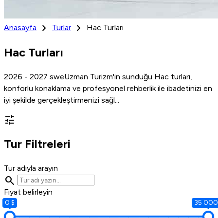
chevron_right
chevron_right
Anasayfa
Turlar
Hac Turları
Hac Turları
2026 - 2027 sweUzman Turizm'in sunduğu Hac turları,
konforlu konaklama ve profesyonel rehberlik ile ibadetinizi en
iyi şekilde gerçekleştirmenizi sağl...
tune
Tur Filtreleri
Tur adıyla arayın
search
Fiyat belirleyin
0 $
35 000