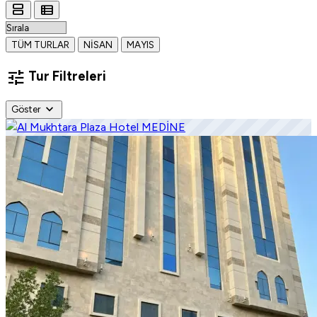
view_agenda
view_list
TÜM TURLAR
NISAN
MAYIS
tune
Tur Filtreleri
expand_more
Göster
MEDİNE