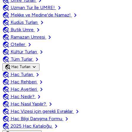
travel_explore
chevron_right
Umre Turları
travel_explore
chevron_right
Uzman Tur İle UMRE!
travel_explore
chevron_right
Mekke ve Medine'de Namaz!
travel_explore
chevron_right
Kudüs Turları
travel_explore
chevron_right
Butik Umre
travel_explore
chevron_right
Ramazan Umresi
travel_explore
chevron_right
Oteller
travel_explore
chevron_right
Kültür Turları
travel_explore
chevron_right
Tüm Turlar
travel_explore
expand_more
Hac Turları
travel_explore
chevron_right
Hac Turları
travel_explore
chevron_right
Hac Rehberi
travel_explore
chevron_right
Hac Ayetleri
travel_explore
chevron_right
Hac Nedir?
travel_explore
chevron_right
Hac Nasıl Yapılır?
travel_explore
chevron_right
Hac Vizesi için gerekli Evraklar
travel_explore
chevron_right
Hac Bilgi Danışma Formu
travel_explore
chevron_right
2025 Hac Kataloğu