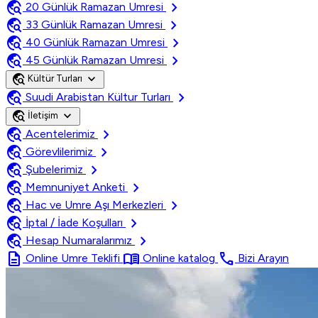
travel_explore
chevron_right
20 Günlük Ramazan Umresi
travel_explore
chevron_right
33 Günlük Ramazan Umresi
travel_explore
chevron_right
40 Günlük Ramazan Umresi
travel_explore
chevron_right
45 Günlük Ramazan Umresi
travel_explore
expand_more
Kültür Turları
travel_explore
chevron_right
Suudi Arabistan Kültur Turları
travel_explore
expand_more
İletişim
travel_explore
chevron_right
Acentelerimiz
travel_explore
chevron_right
Görevlilerimiz
travel_explore
chevron_right
Şubelerimiz
travel_explore
chevron_right
Memnuniyet Anketi
travel_explore
chevron_right
Hac ve Umre Aşı Merkezleri
travel_explore
chevron_right
İptal / İade Koşulları
travel_explore
chevron_right
Hesap Numaralarımız
description
menu_book
call
Online Umre Teklifi
Online katalog
Bizi Arayın