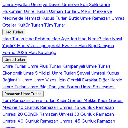
Umre Fiyatları
Umre’ye Davet
Umre ve Edâ Şekli
Umre
Hükümleri
Umre Turları
Uzman Tur İle UMRE!
Mekke ve
Medine'de Namaz!
Kudüs Turları
Butik Umre
Ramazan Umresi
Oteller
Kültür Turları
Tüm Turlar
Hac Turları
Hac Turları
Hac Rehberi
Hac Ayetleri
Hac Nedir?
Hac Nasıl
Yapılır?
Hac Vizesi için gerekli Evraklar
Hac Bilgi Danışma
Formu
2025 Hac Kataloğu
Umre Turları
Umre Turları
Umre Plus Turları
Kampanyalı Umre Turları
Ekonomik Umre
5 Yıldızlı Umre Turları
Şevval Umresi
Kudüs
Bağlantılı Umre
Umre Vizesi İçin Gerekli Evraklar
Diğer İllerde
Umre Turları
Umre Bilgi Danışma Formu
Umre Sözleşmesi
Ramazan Umre Turları
Tam Ramazan Umre Turları
Kadir Gecesi Mekke
Kadir Gecesi
Medine
10 Günlük Ramazan Umresi
15 Günlük Ramazan
Umresi
20 Günlük Ramazan Umresi
33 Günlük Ramazan
Umresi
40 Günlük Ramazan Umresi
45 Günlük Ramazan
Umresi