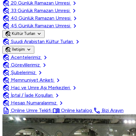
travel_explore
chevron_right
20 Günlük Ramazan Umresi
travel_explore
chevron_right
33 Günlük Ramazan Umresi
travel_explore
chevron_right
40 Günlük Ramazan Umresi
travel_explore
chevron_right
45 Günlük Ramazan Umresi
travel_explore
expand_more
Kültür Turları
travel_explore
chevron_right
Suudi Arabistan Kültur Turları
travel_explore
expand_more
İletişim
travel_explore
chevron_right
Acentelerimiz
travel_explore
chevron_right
Görevlilerimiz
travel_explore
chevron_right
Şubelerimiz
travel_explore
chevron_right
Memnuniyet Anketi
travel_explore
chevron_right
Hac ve Umre Aşı Merkezleri
travel_explore
chevron_right
İptal / İade Koşulları
travel_explore
chevron_right
Hesap Numaralarımız
description
menu_book
call
Online Umre Teklifi
Online katalog
Bizi Arayın