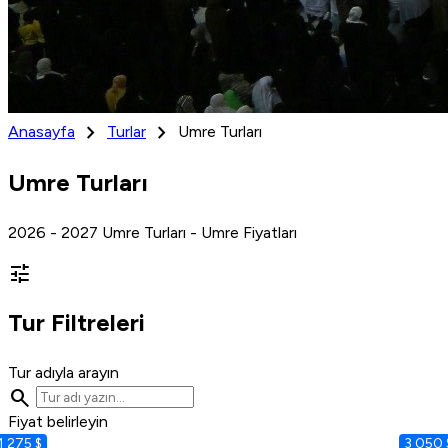
chevron_right
chevron_right
Anasayfa
Turlar
Umre Turları
Umre Turları
2026 - 2027 Umre Turları - Umre Fiyatları
tune
Tur Filtreleri
Tur adıyla arayın
search
Fiyat belirleyin
1 275 $
3 050 