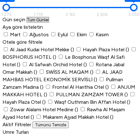
1 275
1 719
2 163
2 606
3 050
Gün seçin
Aya göre listeletin
Mart
Ağustos
Eylül
Ekim
Kasım
Otele göre filtrele
Al Jaad Kudai Hotel Mekke
()
Hayah Plaza Hotel
()
BOSPHORUS HOTEL
()
Le Bosphorus Waqf Al Safi
Hotel
()
Al Safwah Orchid Hotel
()
Rotana Jabal
Omar Makkah
()
SWİSS AL MAQAM
()
AL JAAD
MAHBAS HOTEL EKONOMİK SERVİSLİ
()
Pullman
Zamzam Madina
()
Frontel Al Harithia Otel
()
ANJUM
MAKKAH HOTEL
()
PULLMAN ZAMZAM TOWER
()
Hayah Plaza Otel
()
Waqf Outhman Bin Affan Hotel
()
Zowar Alalami Hotel Medine
()
Rawha Al Maqam
Ajyad Hotel
()
Makarem Ajyad Makkah Hotel
()
Aktif Filtreler
Tümünü Temizle
Umre Turları