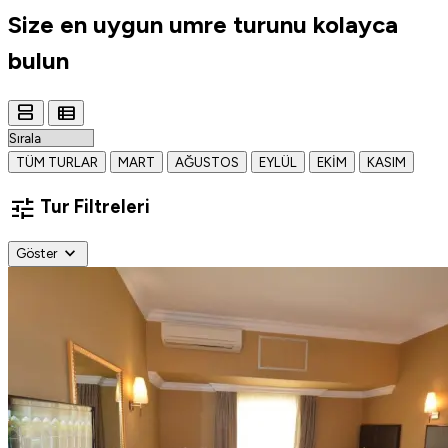
Size en uygun
umre turunu
kolayca
bulun
view_agenda
view_list
TÜM TURLAR
MART
AĞUSTOS
EYLÜL
EKIM
KASIM
tune
Tur Filtreleri
expand_more
Göster