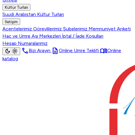
Kültür Turları
Suudi Arabistan Kültur Turları
İletişim
Acentelerimiz
Görevlilerimiz
Şubelerimiz
Memnuniyet Anketi
Hac ve Umre Aşı Merkezleri
İptal / İade Koşulları
Hesap Numaralarımız
call
description
menu_book
dark_mode
light_mode
Bizi Arayın
Online Umre Teklifi
Online
katalog