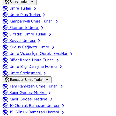
travel_explore
expand_more
Umre Turları
travel_explore
chevron_right
Umre Turları
travel_explore
chevron_right
Umre Plus Turları
travel_explore
chevron_right
Kampanyalı Umre Turları
travel_explore
chevron_right
Ekonomik Umre
travel_explore
chevron_right
5 Yıldızlı Umre Turları
travel_explore
chevron_right
Şevval Umresi
travel_explore
chevron_right
Kudüs Bağlantılı Umre
travel_explore
chevron_right
Umre Vizesi İçin Gerekli Evraklar
travel_explore
chevron_right
Diğer İllerde Umre Turları
travel_explore
chevron_right
Umre Bilgi Danışma Formu
travel_explore
chevron_right
Umre Sözleşmesi
travel_explore
expand_more
Ramazan Umre Turları
travel_explore
chevron_right
Tam Ramazan Umre Turları
travel_explore
chevron_right
Kadir Gecesi Mekke
travel_explore
chevron_right
Kadir Gecesi Medine
travel_explore
chevron_right
10 Günlük Ramazan Umresi
travel_explore
chevron_right
15 Günlük Ramazan Umresi