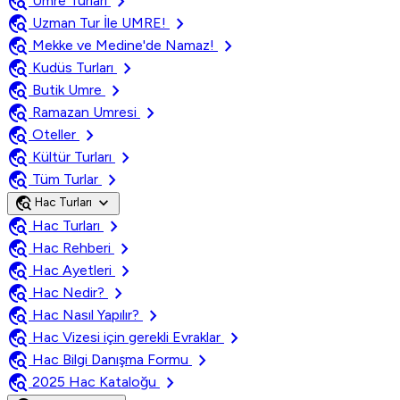
travel_explore
chevron_right
Umre Turları
travel_explore
chevron_right
Uzman Tur İle UMRE!
travel_explore
chevron_right
Mekke ve Medine'de Namaz!
travel_explore
chevron_right
Kudüs Turları
travel_explore
chevron_right
Butik Umre
travel_explore
chevron_right
Ramazan Umresi
travel_explore
chevron_right
Oteller
travel_explore
chevron_right
Kültür Turları
travel_explore
chevron_right
Tüm Turlar
travel_explore
expand_more
Hac Turları
travel_explore
chevron_right
Hac Turları
travel_explore
chevron_right
Hac Rehberi
travel_explore
chevron_right
Hac Ayetleri
travel_explore
chevron_right
Hac Nedir?
travel_explore
chevron_right
Hac Nasıl Yapılır?
travel_explore
chevron_right
Hac Vizesi için gerekli Evraklar
travel_explore
chevron_right
Hac Bilgi Danışma Formu
travel_explore
chevron_right
2025 Hac Kataloğu