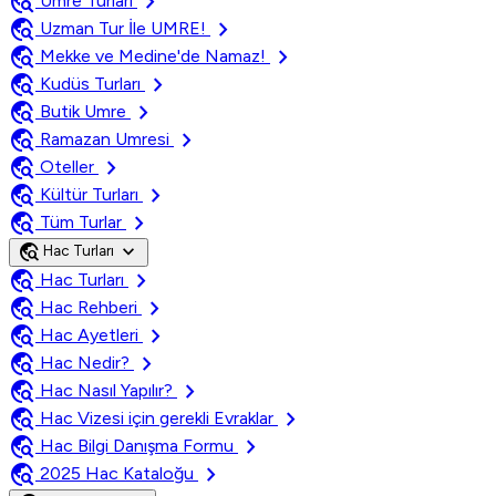
travel_explore
chevron_right
Umre Turları
travel_explore
chevron_right
Uzman Tur İle UMRE!
travel_explore
chevron_right
Mekke ve Medine'de Namaz!
travel_explore
chevron_right
Kudüs Turları
travel_explore
chevron_right
Butik Umre
travel_explore
chevron_right
Ramazan Umresi
travel_explore
chevron_right
Oteller
travel_explore
chevron_right
Kültür Turları
travel_explore
chevron_right
Tüm Turlar
travel_explore
expand_more
Hac Turları
travel_explore
chevron_right
Hac Turları
travel_explore
chevron_right
Hac Rehberi
travel_explore
chevron_right
Hac Ayetleri
travel_explore
chevron_right
Hac Nedir?
travel_explore
chevron_right
Hac Nasıl Yapılır?
travel_explore
chevron_right
Hac Vizesi için gerekli Evraklar
travel_explore
chevron_right
Hac Bilgi Danışma Formu
travel_explore
chevron_right
2025 Hac Kataloğu