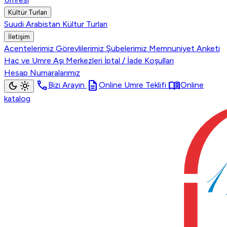
Kültür Turları
Suudi Arabistan Kültur Turları
İletişim
Acentelerimiz
Görevlilerimiz
Şubelerimiz
Memnuniyet Anketi
Hac ve Umre Aşı Merkezleri
İptal / İade Koşulları
Hesap Numaralarımız
call
description
menu_book
dark_mode
light_mode
Bizi Arayın
Online Umre Teklifi
Online
katalog