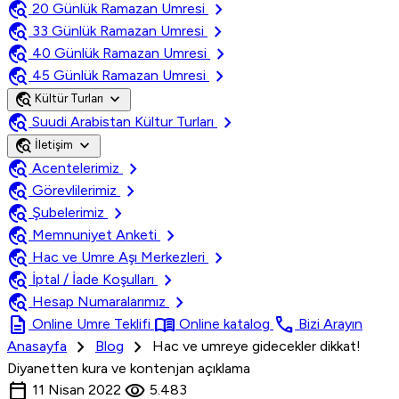
travel_explore
chevron_right
20 Günlük Ramazan Umresi
travel_explore
chevron_right
33 Günlük Ramazan Umresi
travel_explore
chevron_right
40 Günlük Ramazan Umresi
travel_explore
chevron_right
45 Günlük Ramazan Umresi
travel_explore
expand_more
Kültür Turları
travel_explore
chevron_right
Suudi Arabistan Kültur Turları
travel_explore
expand_more
İletişim
travel_explore
chevron_right
Acentelerimiz
travel_explore
chevron_right
Görevlilerimiz
travel_explore
chevron_right
Şubelerimiz
travel_explore
chevron_right
Memnuniyet Anketi
travel_explore
chevron_right
Hac ve Umre Aşı Merkezleri
travel_explore
chevron_right
İptal / İade Koşulları
travel_explore
chevron_right
Hesap Numaralarımız
description
menu_book
call
Online Umre Teklifi
Online katalog
Bizi Arayın
chevron_right
chevron_right
Anasayfa
Blog
Hac ve umreye gidecekler dikkat!
Diyanetten kura ve kontenjan açıklama
calendar_today
visibility
11 Nisan 2022
5.483