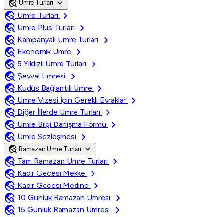
travel_explore
expand_more
Umre Turları
travel_explore
chevron_right
Umre Turları
travel_explore
chevron_right
Umre Plus Turları
travel_explore
chevron_right
Kampanyalı Umre Turları
travel_explore
chevron_right
Ekonomik Umre
travel_explore
chevron_right
5 Yıldızlı Umre Turları
travel_explore
chevron_right
Şevval Umresi
travel_explore
chevron_right
Kudüs Bağlantılı Umre
travel_explore
chevron_right
Umre Vizesi İçin Gerekli Evraklar
travel_explore
chevron_right
Diğer İllerde Umre Turları
travel_explore
chevron_right
Umre Bilgi Danışma Formu
travel_explore
chevron_right
Umre Sözleşmesi
travel_explore
expand_more
Ramazan Umre Turları
travel_explore
chevron_right
Tam Ramazan Umre Turları
travel_explore
chevron_right
Kadir Gecesi Mekke
travel_explore
chevron_right
Kadir Gecesi Medine
travel_explore
chevron_right
10 Günlük Ramazan Umresi
travel_explore
chevron_right
15 Günlük Ramazan Umresi