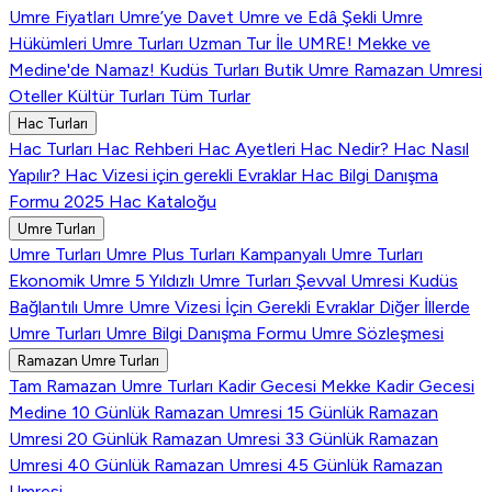
Umre Fiyatları
Umre’ye Davet
Umre ve Edâ Şekli
Umre
Hükümleri
Umre Turları
Uzman Tur İle UMRE!
Mekke ve
Medine'de Namaz!
Kudüs Turları
Butik Umre
Ramazan Umresi
Oteller
Kültür Turları
Tüm Turlar
Hac Turları
Hac Turları
Hac Rehberi
Hac Ayetleri
Hac Nedir?
Hac Nasıl
Yapılır?
Hac Vizesi için gerekli Evraklar
Hac Bilgi Danışma
Formu
2025 Hac Kataloğu
Umre Turları
Umre Turları
Umre Plus Turları
Kampanyalı Umre Turları
Ekonomik Umre
5 Yıldızlı Umre Turları
Şevval Umresi
Kudüs
Bağlantılı Umre
Umre Vizesi İçin Gerekli Evraklar
Diğer İllerde
Umre Turları
Umre Bilgi Danışma Formu
Umre Sözleşmesi
Ramazan Umre Turları
Tam Ramazan Umre Turları
Kadir Gecesi Mekke
Kadir Gecesi
Medine
10 Günlük Ramazan Umresi
15 Günlük Ramazan
Umresi
20 Günlük Ramazan Umresi
33 Günlük Ramazan
Umresi
40 Günlük Ramazan Umresi
45 Günlük Ramazan
Umresi