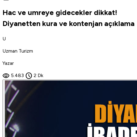
Hac ve umreye gidecekler dikkat!
Diyanetten kura ve kontenjan açıklama
U
Uzman Turizm
Yazar
visibility
schedule
5.483
2 Dk