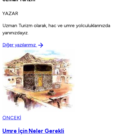
YAZAR
Uzman Turizm olarak, hac ve umre yolculuklarınızda
yanınızdayız.
arrow_forward
Diğer yazılarımız
ÖNCEKI
Umre İçin Neler Gerekli