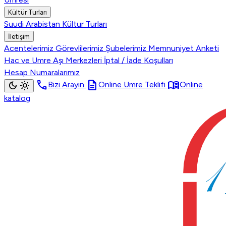
Kültür Turları
Suudi Arabistan Kültur Turları
İletişim
Acentelerimiz
Görevlilerimiz
Şubelerimiz
Memnuniyet Anketi
Hac ve Umre Aşı Merkezleri
İptal / İade Koşulları
Hesap Numaralarımız
call
description
menu_book
dark_mode
light_mode
Bizi Arayın
Online Umre Teklifi
Online
katalog