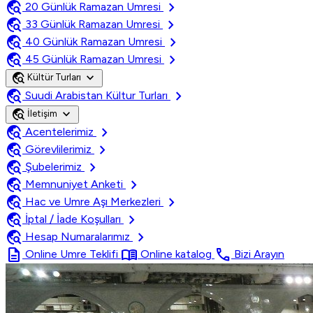
travel_explore
chevron_right
20 Günlük Ramazan Umresi
travel_explore
chevron_right
33 Günlük Ramazan Umresi
travel_explore
chevron_right
40 Günlük Ramazan Umresi
travel_explore
chevron_right
45 Günlük Ramazan Umresi
travel_explore
expand_more
Kültür Turları
travel_explore
chevron_right
Suudi Arabistan Kültur Turları
travel_explore
expand_more
İletişim
travel_explore
chevron_right
Acentelerimiz
travel_explore
chevron_right
Görevlilerimiz
travel_explore
chevron_right
Şubelerimiz
travel_explore
chevron_right
Memnuniyet Anketi
travel_explore
chevron_right
Hac ve Umre Aşı Merkezleri
travel_explore
chevron_right
İptal / İade Koşulları
travel_explore
chevron_right
Hesap Numaralarımız
description
menu_book
call
Online Umre Teklifi
Online katalog
Bizi Arayın