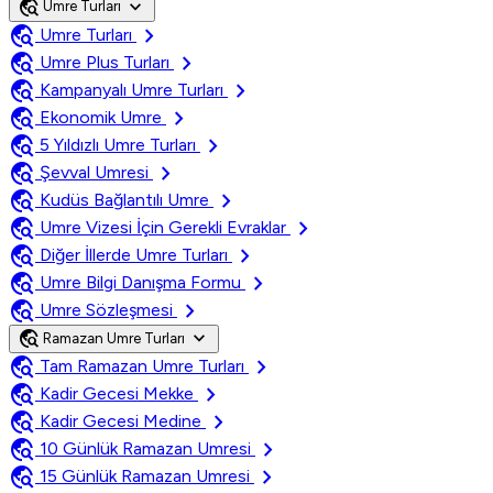
travel_explore
expand_more
Umre Turları
travel_explore
chevron_right
Umre Turları
travel_explore
chevron_right
Umre Plus Turları
travel_explore
chevron_right
Kampanyalı Umre Turları
travel_explore
chevron_right
Ekonomik Umre
travel_explore
chevron_right
5 Yıldızlı Umre Turları
travel_explore
chevron_right
Şevval Umresi
travel_explore
chevron_right
Kudüs Bağlantılı Umre
travel_explore
chevron_right
Umre Vizesi İçin Gerekli Evraklar
travel_explore
chevron_right
Diğer İllerde Umre Turları
travel_explore
chevron_right
Umre Bilgi Danışma Formu
travel_explore
chevron_right
Umre Sözleşmesi
travel_explore
expand_more
Ramazan Umre Turları
travel_explore
chevron_right
Tam Ramazan Umre Turları
travel_explore
chevron_right
Kadir Gecesi Mekke
travel_explore
chevron_right
Kadir Gecesi Medine
travel_explore
chevron_right
10 Günlük Ramazan Umresi
travel_explore
chevron_right
15 Günlük Ramazan Umresi