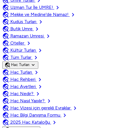
travel_explore
chevron_right
Umre Turları
travel_explore
chevron_right
Uzman Tur İle UMRE!
travel_explore
chevron_right
Mekke ve Medine'de Namaz!
travel_explore
chevron_right
Kudüs Turları
travel_explore
chevron_right
Butik Umre
travel_explore
chevron_right
Ramazan Umresi
travel_explore
chevron_right
Oteller
travel_explore
chevron_right
Kültür Turları
travel_explore
chevron_right
Tüm Turlar
travel_explore
expand_more
Hac Turları
travel_explore
chevron_right
Hac Turları
travel_explore
chevron_right
Hac Rehberi
travel_explore
chevron_right
Hac Ayetleri
travel_explore
chevron_right
Hac Nedir?
travel_explore
chevron_right
Hac Nasıl Yapılır?
travel_explore
chevron_right
Hac Vizesi için gerekli Evraklar
travel_explore
chevron_right
Hac Bilgi Danışma Formu
travel_explore
chevron_right
2025 Hac Kataloğu