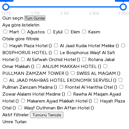
1 275
1 719
2 163
2 606
3 050
Gün seçin
Aya göre listeletin
Mart
Ağustos
Eylül
Ekim
Kasım
Otele göre filtrele
Hayah Plaza Hotel
()
Al Jaad Kudai Hotel Mekke
()
BOSPHORUS HOTEL
()
Le Bosphorus Waqf Al Safi
Hotel
()
Al Safwah Orchid Hotel
()
Rotana Jabal
Omar Makkah
()
ANJUM MAKKAH HOTEL
()
PULLMAN ZAMZAM TOWER
()
SWİSS AL MAQAM
()
AL JAAD MAHBAS HOTEL EKONOMİK SERVİSLİ
()
Pullman Zamzam Madina
()
Frontel Al Harithia Otel
()
Zowar Alalami Hotel Medine
()
Rawha Al Maqam Ajyad
Hotel
()
Makarem Ajyad Makkah Hotel
()
Hayah Plaza
Otel
()
Waqf Outhman Bin Affan Hotel
()
Aktif Filtreler
Tümünü Temizle
Umre Turları