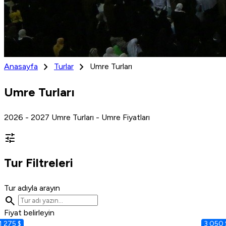
chevron_right
chevron_right
Anasayfa
Turlar
Umre Turları
Umre Turları
2026 - 2027 Umre Turları - Umre Fiyatları
tune
Tur Filtreleri
Tur adıyla arayın
search
Fiyat belirleyin
1 275 $
3 050 