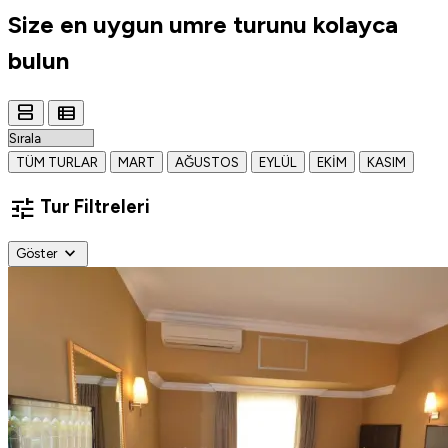
Size en uygun
umre turunu
kolayca
bulun
view_agenda
view_list
TÜM TURLAR
MART
AĞUSTOS
EYLÜL
EKIM
KASIM
tune
Tur Filtreleri
expand_more
Göster