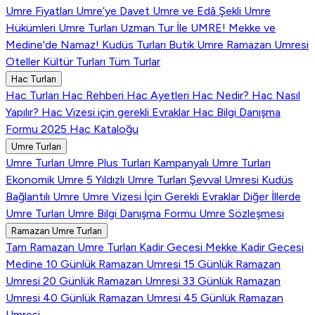
Umre Fiyatları
Umre’ye Davet
Umre ve Edâ Şekli
Umre
Hükümleri
Umre Turları
Uzman Tur İle UMRE!
Mekke ve
Medine'de Namaz!
Kudüs Turları
Butik Umre
Ramazan Umresi
Oteller
Kültür Turları
Tüm Turlar
Hac Turları
Hac Turları
Hac Rehberi
Hac Ayetleri
Hac Nedir?
Hac Nasıl
Yapılır?
Hac Vizesi için gerekli Evraklar
Hac Bilgi Danışma
Formu
2025 Hac Kataloğu
Umre Turları
Umre Turları
Umre Plus Turları
Kampanyalı Umre Turları
Ekonomik Umre
5 Yıldızlı Umre Turları
Şevval Umresi
Kudüs
Bağlantılı Umre
Umre Vizesi İçin Gerekli Evraklar
Diğer İllerde
Umre Turları
Umre Bilgi Danışma Formu
Umre Sözleşmesi
Ramazan Umre Turları
Tam Ramazan Umre Turları
Kadir Gecesi Mekke
Kadir Gecesi
Medine
10 Günlük Ramazan Umresi
15 Günlük Ramazan
Umresi
20 Günlük Ramazan Umresi
33 Günlük Ramazan
Umresi
40 Günlük Ramazan Umresi
45 Günlük Ramazan
Umresi