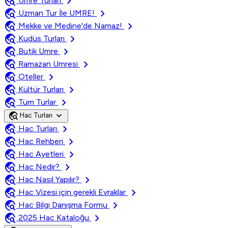
travel_explore
chevron_right
Umre Turları
travel_explore
chevron_right
Uzman Tur İle UMRE!
travel_explore
chevron_right
Mekke ve Medine'de Namaz!
travel_explore
chevron_right
Kudüs Turları
travel_explore
chevron_right
Butik Umre
travel_explore
chevron_right
Ramazan Umresi
travel_explore
chevron_right
Oteller
travel_explore
chevron_right
Kültür Turları
travel_explore
chevron_right
Tüm Turlar
travel_explore
expand_more
Hac Turları
travel_explore
chevron_right
Hac Turları
travel_explore
chevron_right
Hac Rehberi
travel_explore
chevron_right
Hac Ayetleri
travel_explore
chevron_right
Hac Nedir?
travel_explore
chevron_right
Hac Nasıl Yapılır?
travel_explore
chevron_right
Hac Vizesi için gerekli Evraklar
travel_explore
chevron_right
Hac Bilgi Danışma Formu
travel_explore
chevron_right
2025 Hac Kataloğu