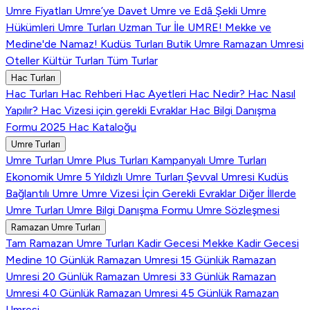
Umre Fiyatları
Umre’ye Davet
Umre ve Edâ Şekli
Umre
Hükümleri
Umre Turları
Uzman Tur İle UMRE!
Mekke ve
Medine'de Namaz!
Kudüs Turları
Butik Umre
Ramazan Umresi
Oteller
Kültür Turları
Tüm Turlar
Hac Turları
Hac Turları
Hac Rehberi
Hac Ayetleri
Hac Nedir?
Hac Nasıl
Yapılır?
Hac Vizesi için gerekli Evraklar
Hac Bilgi Danışma
Formu
2025 Hac Kataloğu
Umre Turları
Umre Turları
Umre Plus Turları
Kampanyalı Umre Turları
Ekonomik Umre
5 Yıldızlı Umre Turları
Şevval Umresi
Kudüs
Bağlantılı Umre
Umre Vizesi İçin Gerekli Evraklar
Diğer İllerde
Umre Turları
Umre Bilgi Danışma Formu
Umre Sözleşmesi
Ramazan Umre Turları
Tam Ramazan Umre Turları
Kadir Gecesi Mekke
Kadir Gecesi
Medine
10 Günlük Ramazan Umresi
15 Günlük Ramazan
Umresi
20 Günlük Ramazan Umresi
33 Günlük Ramazan
Umresi
40 Günlük Ramazan Umresi
45 Günlük Ramazan
Umresi