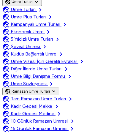
travel_explore
expand_more
Umre Turları
travel_explore
chevron_right
Umre Turları
travel_explore
chevron_right
Umre Plus Turları
travel_explore
chevron_right
Kampanyalı Umre Turları
travel_explore
chevron_right
Ekonomik Umre
travel_explore
chevron_right
5 Yıldızlı Umre Turları
travel_explore
chevron_right
Şevval Umresi
travel_explore
chevron_right
Kudüs Bağlantılı Umre
travel_explore
chevron_right
Umre Vizesi İçin Gerekli Evraklar
travel_explore
chevron_right
Diğer İllerde Umre Turları
travel_explore
chevron_right
Umre Bilgi Danışma Formu
travel_explore
chevron_right
Umre Sözleşmesi
travel_explore
expand_more
Ramazan Umre Turları
travel_explore
chevron_right
Tam Ramazan Umre Turları
travel_explore
chevron_right
Kadir Gecesi Mekke
travel_explore
chevron_right
Kadir Gecesi Medine
travel_explore
chevron_right
10 Günlük Ramazan Umresi
travel_explore
chevron_right
15 Günlük Ramazan Umresi