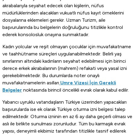
akrabalarıyla seyahat edecek olan kişilerin, nüfus
müdürlüklerinden alacakları vukuatlı nüfus kayıt örneklerini
dosyalarına eklemeleri gerekir. Uzman Turizm, aile
başvurularında bu belgelerin doğruluğunu titizlikle kontrol
ederek konsolosluk onayına sunmaktadır.
Kadın yolcular ve reşit olmayan çocuklar için muvafakatname
ve taahhütname süreçleri uygulanabilmektedir. Belirli yaş
sınırlarının altındaki kadınların seyahat edebilmesi için birinci
derece erkek akrabalarının (mahrem) refakati veya yasal izni
gerekebilmektedir. Bu durumlarda noter onaylı
muvafakatnamelerin asılları
Umre Vizesi İçin Gerekli
Belgeler
noktasında birincil öncelikli evrak olarak kabul edilir.
Yabancı uyruklu vatandaşların Türkiye üzerinden yapacakları
başvurularda ise ek olarak Türkiye oturma izni belgesi talep
edilmektedir. Oturma izninin en az 6 ay daha geçerli olması ve
aslı ile birlikte sunulması zorunludur. Tüm bu karmaşık evrak
yapısı, deneyimli ekibimiz tarafından titizlikle tasnif edilerek