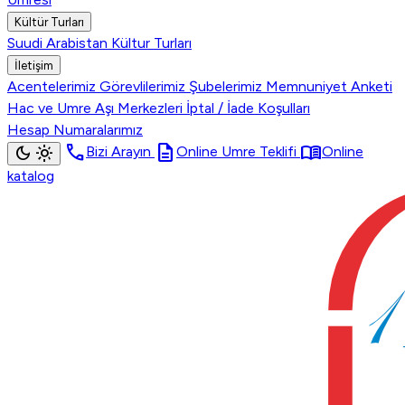
Kültür Turları
Suudi Arabistan Kültur Turları
İletişim
Acentelerimiz
Görevlilerimiz
Şubelerimiz
Memnuniyet Anketi
Hac ve Umre Aşı Merkezleri
İptal / İade Koşulları
Hesap Numaralarımız
call
description
menu_book
dark_mode
light_mode
Bizi Arayın
Online Umre Teklifi
Online
katalog