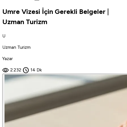
Umre Vizesi İçin Gerekli Belgeler |
Uzman Turizm
U
Uzman Turizm
Yazar
visibility
schedule
2.232
14 Dk