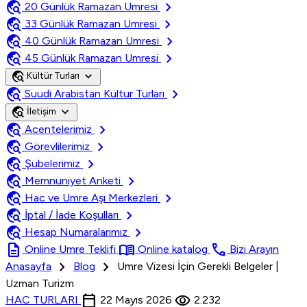
travel_explore
chevron_right
20 Günlük Ramazan Umresi
travel_explore
chevron_right
33 Günlük Ramazan Umresi
travel_explore
chevron_right
40 Günlük Ramazan Umresi
travel_explore
chevron_right
45 Günlük Ramazan Umresi
travel_explore
expand_more
Kültür Turları
travel_explore
chevron_right
Suudi Arabistan Kültur Turları
travel_explore
expand_more
İletişim
travel_explore
chevron_right
Acentelerimiz
travel_explore
chevron_right
Görevlilerimiz
travel_explore
chevron_right
Şubelerimiz
travel_explore
chevron_right
Memnuniyet Anketi
travel_explore
chevron_right
Hac ve Umre Aşı Merkezleri
travel_explore
chevron_right
İptal / İade Koşulları
travel_explore
chevron_right
Hesap Numaralarımız
description
menu_book
call
Online Umre Teklifi
Online katalog
Bizi Arayın
chevron_right
chevron_right
Anasayfa
Blog
Umre Vizesi İçin Gerekli Belgeler |
Uzman Turizm
calendar_today
visibility
HAC TURLARI
22 Mayıs 2026
2.232