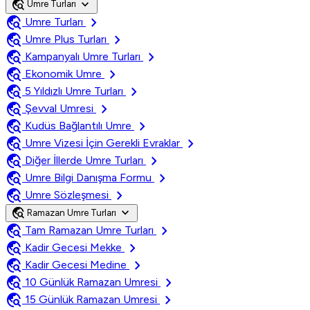
travel_explore
expand_more
Umre Turları
travel_explore
chevron_right
Umre Turları
travel_explore
chevron_right
Umre Plus Turları
travel_explore
chevron_right
Kampanyalı Umre Turları
travel_explore
chevron_right
Ekonomik Umre
travel_explore
chevron_right
5 Yıldızlı Umre Turları
travel_explore
chevron_right
Şevval Umresi
travel_explore
chevron_right
Kudüs Bağlantılı Umre
travel_explore
chevron_right
Umre Vizesi İçin Gerekli Evraklar
travel_explore
chevron_right
Diğer İllerde Umre Turları
travel_explore
chevron_right
Umre Bilgi Danışma Formu
travel_explore
chevron_right
Umre Sözleşmesi
travel_explore
expand_more
Ramazan Umre Turları
travel_explore
chevron_right
Tam Ramazan Umre Turları
travel_explore
chevron_right
Kadir Gecesi Mekke
travel_explore
chevron_right
Kadir Gecesi Medine
travel_explore
chevron_right
10 Günlük Ramazan Umresi
travel_explore
chevron_right
15 Günlük Ramazan Umresi