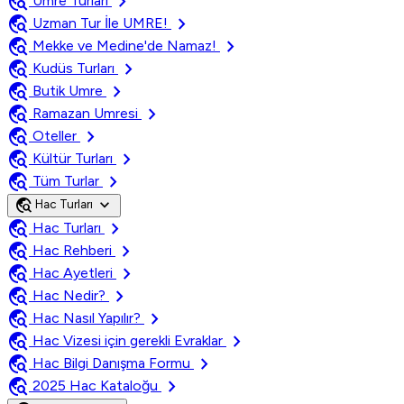
travel_explore
chevron_right
Umre Turları
travel_explore
chevron_right
Uzman Tur İle UMRE!
travel_explore
chevron_right
Mekke ve Medine'de Namaz!
travel_explore
chevron_right
Kudüs Turları
travel_explore
chevron_right
Butik Umre
travel_explore
chevron_right
Ramazan Umresi
travel_explore
chevron_right
Oteller
travel_explore
chevron_right
Kültür Turları
travel_explore
chevron_right
Tüm Turlar
travel_explore
expand_more
Hac Turları
travel_explore
chevron_right
Hac Turları
travel_explore
chevron_right
Hac Rehberi
travel_explore
chevron_right
Hac Ayetleri
travel_explore
chevron_right
Hac Nedir?
travel_explore
chevron_right
Hac Nasıl Yapılır?
travel_explore
chevron_right
Hac Vizesi için gerekli Evraklar
travel_explore
chevron_right
Hac Bilgi Danışma Formu
travel_explore
chevron_right
2025 Hac Kataloğu