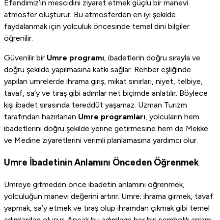
Efendimiz’in mescidini ziyaret etmek güçlü bir manevi
atmosfer oluşturur. Bu atmosferden en iyi şekilde
faydalanmak için yolculuk öncesinde temel dini bilgiler
öğrenilir.
Güvenilir bir
Umre programı
, ibadetlerin doğru sırayla ve
doğru şekilde yapılmasına katkı sağlar. Rehber eşliğinde
yapılan umrelerde ihrama giriş, mikat sınırları, niyet, telbiye,
tavaf, sa’y ve tıraş gibi adımlar net biçimde anlatılır. Böylece
kişi ibadet sırasında tereddüt yaşamaz. Uzman Turizm
tarafından hazırlanan
Umre programları
, yolcuların hem
ibadetlerini doğru şekilde yerine getirmesine hem de Mekke
ve Medine ziyaretlerini verimli planlamasına yardımcı olur.
Umre İbadetinin Anlamını Önceden Öğrenmek
Umreye gitmeden önce ibadetin anlamını öğrenmek,
yolculuğun manevi değerini artırır. Umre; ihrama girmek, tavaf
yapmak, sa’y etmek ve tıraş olup ihramdan çıkmak gibi temel
adımlardan oluşur. Ancak bu adımların her biri sembolik anlam