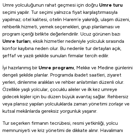
Umre yolculuğunun rahat geçmesi için doğru
Umre turu
seçimi yapılır. Tur seçimi yalnızca fiyat karşılaştırmasıyla
yapılmaz; otel kalitesi, otelin Harem’e yakınlığı, ulaşım düzeni,
rehberlik hizmeti, yemek seçenekleri, grup planlaması ve
program içeriği birlikte değerlendirilir. Ucuz görünen bazı
Umre turları
, eksik hizmetler nedeniyle yolculuk sırasında
konfor kaybına neden olur. Bu nedenle tur detayları açık,
şeffaf ve yazılı şekilde sunulan firmalar tercih edilir.
İyi hazırlanmış bir
Umre programı
, Mekke ve Medine günlerini
dengeli şekilde planlar. Programda ibadet saatleri, ziyaret
yerleri, dinlenme aralıkları ve rehber anlatımları düzenli olur.
Özellikle yaşlı yolcular, çocuklu aileler ve ilk kez umreye
gidecek kişiler için bu düzen büyük avantaj sağlar. Rehbersiz
veya plansız yapılan yolculuklarda zaman yönetimi zorlaşır ve
kutsal mekânlarda gereksiz yorgunluk yaşanır.
Tur seçerken firmanın tecrübesi, resmi yetkinliği, yolcu
memnuniyeti ve kriz yönetimi de dikkate alınır. Havalimanı