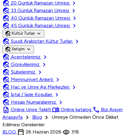
travel_explore
chevron_right
20 Günlük Ramazan Umresi
travel_explore
chevron_right
33 Günlük Ramazan Umresi
travel_explore
chevron_right
40 Günlük Ramazan Umresi
travel_explore
chevron_right
45 Günlük Ramazan Umresi
travel_explore
expand_more
Kültür Turları
travel_explore
chevron_right
Suudi Arabistan Kültur Turları
travel_explore
expand_more
İletişim
travel_explore
chevron_right
Acentelerimiz
travel_explore
chevron_right
Görevlilerimiz
travel_explore
chevron_right
Şubelerimiz
travel_explore
chevron_right
Memnuniyet Anketi
travel_explore
chevron_right
Hac ve Umre Aşı Merkezleri
travel_explore
chevron_right
İptal / İade Koşulları
travel_explore
chevron_right
Hesap Numaralarımız
description
menu_book
call
Online Umre Teklifi
Online katalog
Bizi Arayın
chevron_right
chevron_right
Anasayfa
Blog
Umreye Gitmeden Önce Dikkat
Edilmesi Gerekenler
calendar_today
visibility
BLOG
26 Haziran 2026
318