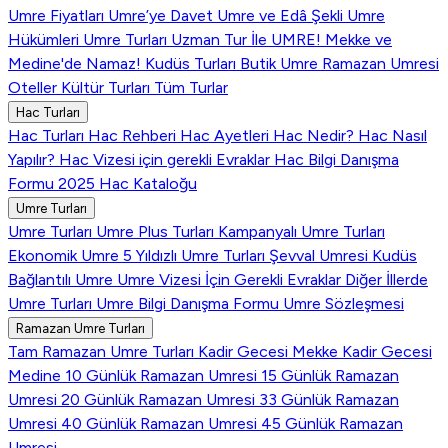
Umre Fiyatları
Umre’ye Davet
Umre ve Edâ Şekli
Umre
Hükümleri
Umre Turları
Uzman Tur İle UMRE!
Mekke ve
Medine'de Namaz!
Kudüs Turları
Butik Umre
Ramazan Umresi
Oteller
Kültür Turları
Tüm Turlar
Hac Turları
Hac Turları
Hac Rehberi
Hac Ayetleri
Hac Nedir?
Hac Nasıl
Yapılır?
Hac Vizesi için gerekli Evraklar
Hac Bilgi Danışma
Formu
2025 Hac Kataloğu
Umre Turları
Umre Turları
Umre Plus Turları
Kampanyalı Umre Turları
Ekonomik Umre
5 Yıldızlı Umre Turları
Şevval Umresi
Kudüs
Bağlantılı Umre
Umre Vizesi İçin Gerekli Evraklar
Diğer İllerde
Umre Turları
Umre Bilgi Danışma Formu
Umre Sözleşmesi
Ramazan Umre Turları
Tam Ramazan Umre Turları
Kadir Gecesi Mekke
Kadir Gecesi
Medine
10 Günlük Ramazan Umresi
15 Günlük Ramazan
Umresi
20 Günlük Ramazan Umresi
33 Günlük Ramazan
Umresi
40 Günlük Ramazan Umresi
45 Günlük Ramazan
Umresi