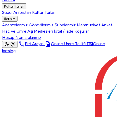
Kültür Turları
Suudi Arabistan Kültur Turları
İletişim
Acentelerimiz
Görevlilerimiz
Şubelerimiz
Memnuniyet Anketi
Hac ve Umre Aşı Merkezleri
İptal / İade Koşulları
Hesap Numaralarımız
call
description
menu_book
dark_mode
light_mode
Bizi Arayın
Online Umre Teklifi
Online
katalog