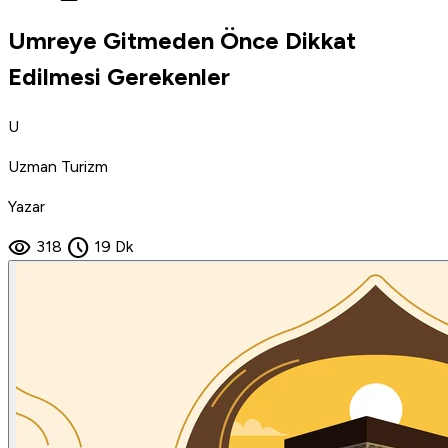
Umreye Gitmeden Önce Dikkat
Edilmesi Gerekenler
U
Uzman Turizm
Yazar
visibility
schedule
318
19 Dk