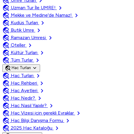
travel_explore
chevron_right
Umre Turları
travel_explore
chevron_right
Uzman Tur İle UMRE!
travel_explore
chevron_right
Mekke ve Medine'de Namaz!
travel_explore
chevron_right
Kudüs Turları
travel_explore
chevron_right
Butik Umre
travel_explore
chevron_right
Ramazan Umresi
travel_explore
chevron_right
Oteller
travel_explore
chevron_right
Kültür Turları
travel_explore
chevron_right
Tüm Turlar
travel_explore
expand_more
Hac Turları
travel_explore
chevron_right
Hac Turları
travel_explore
chevron_right
Hac Rehberi
travel_explore
chevron_right
Hac Ayetleri
travel_explore
chevron_right
Hac Nedir?
travel_explore
chevron_right
Hac Nasıl Yapılır?
travel_explore
chevron_right
Hac Vizesi için gerekli Evraklar
travel_explore
chevron_right
Hac Bilgi Danışma Formu
travel_explore
chevron_right
2025 Hac Kataloğu