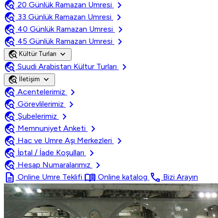
travel_explore
chevron_right
20 Günlük Ramazan Umresi
travel_explore
chevron_right
33 Günlük Ramazan Umresi
travel_explore
chevron_right
40 Günlük Ramazan Umresi
travel_explore
chevron_right
45 Günlük Ramazan Umresi
travel_explore
expand_more
Kültür Turları
travel_explore
chevron_right
Suudi Arabistan Kültur Turları
travel_explore
expand_more
İletişim
travel_explore
chevron_right
Acentelerimiz
travel_explore
chevron_right
Görevlilerimiz
travel_explore
chevron_right
Şubelerimiz
travel_explore
chevron_right
Memnuniyet Anketi
travel_explore
chevron_right
Hac ve Umre Aşı Merkezleri
travel_explore
chevron_right
İptal / İade Koşulları
travel_explore
chevron_right
Hesap Numaralarımız
description
menu_book
call
Online Umre Teklifi
Online katalog
Bizi Arayın