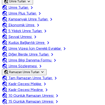
travel_explore
expand_more
Umre Turları
travel_explore
chevron_right
Umre Turları
travel_explore
chevron_right
Umre Plus Turları
travel_explore
chevron_right
Kampanyalı Umre Turları
travel_explore
chevron_right
Ekonomik Umre
travel_explore
chevron_right
5 Yıldızlı Umre Turları
travel_explore
chevron_right
Şevval Umresi
travel_explore
chevron_right
Kudüs Bağlantılı Umre
travel_explore
chevron_right
Umre Vizesi İçin Gerekli Evraklar
travel_explore
chevron_right
Diğer İllerde Umre Turları
travel_explore
chevron_right
Umre Bilgi Danışma Formu
travel_explore
chevron_right
Umre Sözleşmesi
travel_explore
expand_more
Ramazan Umre Turları
travel_explore
chevron_right
Tam Ramazan Umre Turları
travel_explore
chevron_right
Kadir Gecesi Mekke
travel_explore
chevron_right
Kadir Gecesi Medine
travel_explore
chevron_right
10 Günlük Ramazan Umresi
travel_explore
chevron_right
15 Günlük Ramazan Umresi