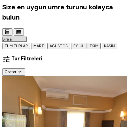
Size en uygun
umre turunu
kolayca
bulun
view_agenda
view_list
TÜM TURLAR
MART
AĞUSTOS
EYLÜL
EKIM
KASIM
tune
Tur Filtreleri
expand_more
Göster