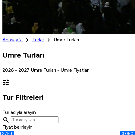
chevron_right
chevron_right
Anasayfa
Turlar
Umre Turları
Umre Turları
2026 - 2027 Umre Turları - Umre Fiyatları
tune
Tur Filtreleri
Tur adıyla arayın
search
Fiyat belirleyin
1 275 $
3 050 