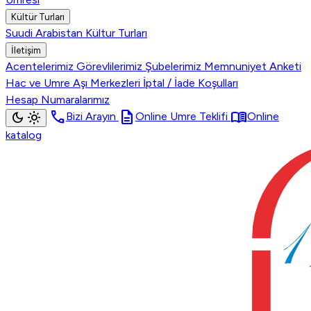
Kültür Turları
Suudi Arabistan Kültur Turları
İletişim
Acentelerimiz
Görevlilerimiz
Şubelerimiz
Memnuniyet Anketi
Hac ve Umre Aşı Merkezleri
İptal / İade Koşulları
Hesap Numaralarımız
call
description
menu_book
dark_mode
light_mode
Bizi Arayın
Online Umre Teklifi
Online
katalog