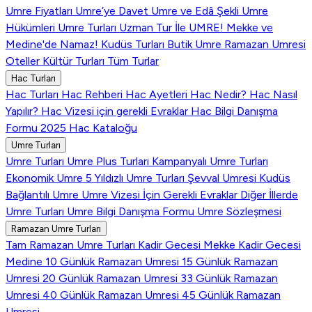
Umre Fiyatları
Umre’ye Davet
Umre ve Edâ Şekli
Umre
Hükümleri
Umre Turları
Uzman Tur İle UMRE!
Mekke ve
Medine'de Namaz!
Kudüs Turları
Butik Umre
Ramazan Umresi
Oteller
Kültür Turları
Tüm Turlar
Hac Turları
Hac Turları
Hac Rehberi
Hac Ayetleri
Hac Nedir?
Hac Nasıl
Yapılır?
Hac Vizesi için gerekli Evraklar
Hac Bilgi Danışma
Formu
2025 Hac Kataloğu
Umre Turları
Umre Turları
Umre Plus Turları
Kampanyalı Umre Turları
Ekonomik Umre
5 Yıldızlı Umre Turları
Şevval Umresi
Kudüs
Bağlantılı Umre
Umre Vizesi İçin Gerekli Evraklar
Diğer İllerde
Umre Turları
Umre Bilgi Danışma Formu
Umre Sözleşmesi
Ramazan Umre Turları
Tam Ramazan Umre Turları
Kadir Gecesi Mekke
Kadir Gecesi
Medine
10 Günlük Ramazan Umresi
15 Günlük Ramazan
Umresi
20 Günlük Ramazan Umresi
33 Günlük Ramazan
Umresi
40 Günlük Ramazan Umresi
45 Günlük Ramazan
Umresi