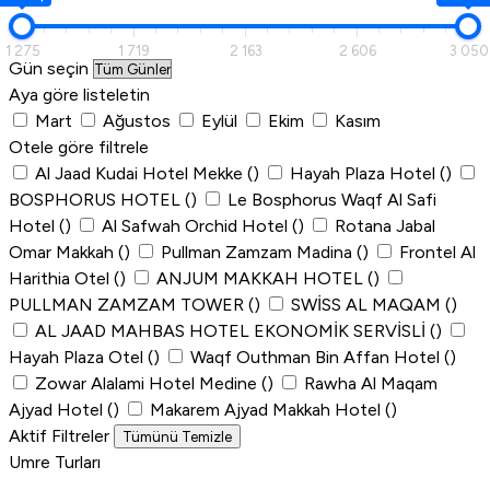
1 275
1 719
2 163
2 606
3 050
Gün seçin
Aya göre listeletin
Mart
Ağustos
Eylül
Ekim
Kasım
Otele göre filtrele
Al Jaad Kudai Hotel Mekke
()
Hayah Plaza Hotel
()
BOSPHORUS HOTEL
()
Le Bosphorus Waqf Al Safi
Hotel
()
Al Safwah Orchid Hotel
()
Rotana Jabal
Omar Makkah
()
Pullman Zamzam Madina
()
Frontel Al
Harithia Otel
()
ANJUM MAKKAH HOTEL
()
PULLMAN ZAMZAM TOWER
()
SWİSS AL MAQAM
()
AL JAAD MAHBAS HOTEL EKONOMİK SERVİSLİ
()
Hayah Plaza Otel
()
Waqf Outhman Bin Affan Hotel
()
Zowar Alalami Hotel Medine
()
Rawha Al Maqam
Ajyad Hotel
()
Makarem Ajyad Makkah Hotel
()
Aktif Filtreler
Tümünü Temizle
Umre Turları