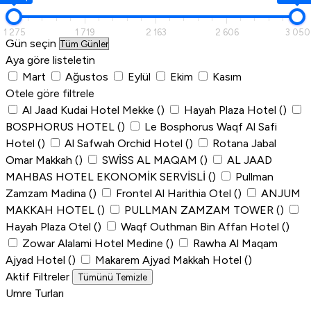
1 275
1 719
2 163
2 606
3 050
Gün seçin
Aya göre listeletin
Mart
Ağustos
Eylül
Ekim
Kasım
Otele göre filtrele
Al Jaad Kudai Hotel Mekke
()
Hayah Plaza Hotel
()
BOSPHORUS HOTEL
()
Le Bosphorus Waqf Al Safi
Hotel
()
Al Safwah Orchid Hotel
()
Rotana Jabal
Omar Makkah
()
SWİSS AL MAQAM
()
AL JAAD
MAHBAS HOTEL EKONOMİK SERVİSLİ
()
Pullman
Zamzam Madina
()
Frontel Al Harithia Otel
()
ANJUM
MAKKAH HOTEL
()
PULLMAN ZAMZAM TOWER
()
Hayah Plaza Otel
()
Waqf Outhman Bin Affan Hotel
()
Zowar Alalami Hotel Medine
()
Rawha Al Maqam
Ajyad Hotel
()
Makarem Ajyad Makkah Hotel
()
Aktif Filtreler
Tümünü Temizle
Umre Turları