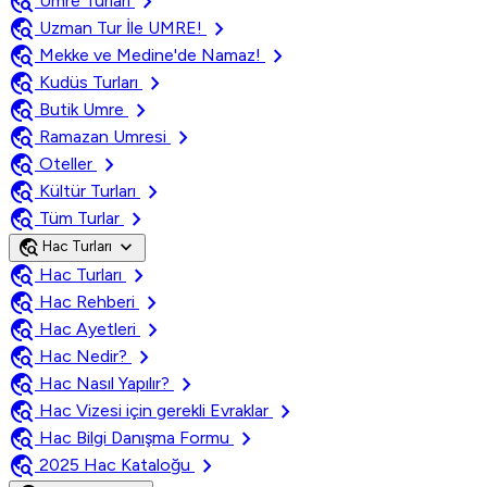
travel_explore
chevron_right
Umre Turları
travel_explore
chevron_right
Uzman Tur İle UMRE!
travel_explore
chevron_right
Mekke ve Medine'de Namaz!
travel_explore
chevron_right
Kudüs Turları
travel_explore
chevron_right
Butik Umre
travel_explore
chevron_right
Ramazan Umresi
travel_explore
chevron_right
Oteller
travel_explore
chevron_right
Kültür Turları
travel_explore
chevron_right
Tüm Turlar
travel_explore
expand_more
Hac Turları
travel_explore
chevron_right
Hac Turları
travel_explore
chevron_right
Hac Rehberi
travel_explore
chevron_right
Hac Ayetleri
travel_explore
chevron_right
Hac Nedir?
travel_explore
chevron_right
Hac Nasıl Yapılır?
travel_explore
chevron_right
Hac Vizesi için gerekli Evraklar
travel_explore
chevron_right
Hac Bilgi Danışma Formu
travel_explore
chevron_right
2025 Hac Kataloğu