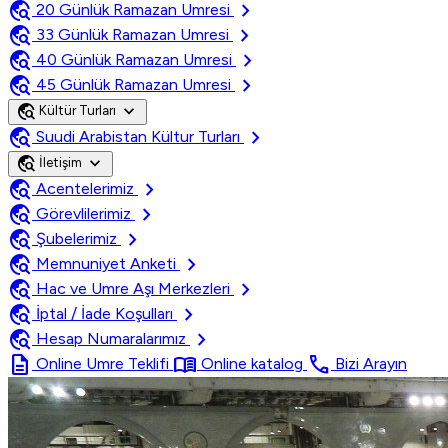
travel_explore
chevron_right
20 Günlük Ramazan Umresi
travel_explore
chevron_right
33 Günlük Ramazan Umresi
travel_explore
chevron_right
40 Günlük Ramazan Umresi
travel_explore
chevron_right
45 Günlük Ramazan Umresi
travel_explore
expand_more
Kültür Turları
travel_explore
chevron_right
Suudi Arabistan Kültur Turları
travel_explore
expand_more
İletişim
travel_explore
chevron_right
Acentelerimiz
travel_explore
chevron_right
Görevlilerimiz
travel_explore
chevron_right
Şubelerimiz
travel_explore
chevron_right
Memnuniyet Anketi
travel_explore
chevron_right
Hac ve Umre Aşı Merkezleri
travel_explore
chevron_right
İptal / İade Koşulları
travel_explore
chevron_right
Hesap Numaralarımız
description
menu_book
call
Online Umre Teklifi
Online katalog
Bizi Arayın