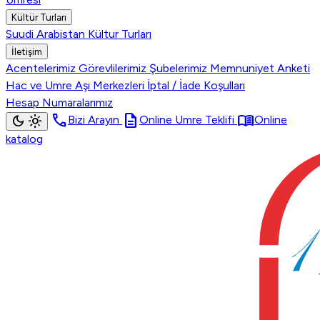
Kültür Turları
Suudi Arabistan Kültur Turları
İletişim
Acentelerimiz
Görevlilerimiz
Şubelerimiz
Memnuniyet Anketi
Hac ve Umre Aşı Merkezleri
İptal / İade Koşulları
Hesap Numaralarımız
call
description
menu_book
dark_mode
light_mode
Bizi Arayın
Online Umre Teklifi
Online
katalog