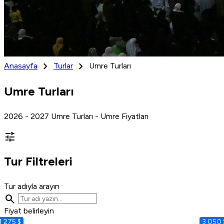
chevron_right
chevron_right
Anasayfa
Turlar
Umre Turları
Umre Turları
2026 - 2027 Umre Turları - Umre Fiyatları
tune
Tur Filtreleri
Tur adıyla arayın
search
Fiyat belirleyin
1 275 $
3 050 