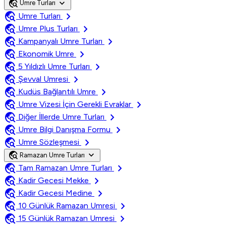
travel_explore
expand_more
Umre Turları
travel_explore
chevron_right
Umre Turları
travel_explore
chevron_right
Umre Plus Turları
travel_explore
chevron_right
Kampanyalı Umre Turları
travel_explore
chevron_right
Ekonomik Umre
travel_explore
chevron_right
5 Yıldızlı Umre Turları
travel_explore
chevron_right
Şevval Umresi
travel_explore
chevron_right
Kudüs Bağlantılı Umre
travel_explore
chevron_right
Umre Vizesi İçin Gerekli Evraklar
travel_explore
chevron_right
Diğer İllerde Umre Turları
travel_explore
chevron_right
Umre Bilgi Danışma Formu
travel_explore
chevron_right
Umre Sözleşmesi
travel_explore
expand_more
Ramazan Umre Turları
travel_explore
chevron_right
Tam Ramazan Umre Turları
travel_explore
chevron_right
Kadir Gecesi Mekke
travel_explore
chevron_right
Kadir Gecesi Medine
travel_explore
chevron_right
10 Günlük Ramazan Umresi
travel_explore
chevron_right
15 Günlük Ramazan Umresi