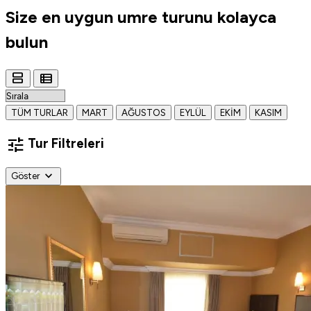
Size en uygun
umre turunu
kolayca
bulun
view_agenda
view_list
TÜM TURLAR
MART
AĞUSTOS
EYLÜL
EKIM
KASIM
tune
Tur Filtreleri
expand_more
Göster