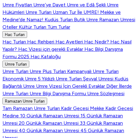
Umre Fiyatları
Umre’ye Davet
Umre ve Edâ Şekli
Umre
Hükümleri
Umre Turları
Uzman Tur İle UMRE!
Mekke ve
Medine'de Namaz!
Kudüs Turları
Butik Umre
Ramazan Umresi
Oteller
Kültür Turları
Tüm Turlar
Hac Turları
Hac Turları
Hac Rehberi
Hac Ayetleri
Hac Nedir?
Hac Nasıl
Yapılır?
Hac Vizesi için gerekli Evraklar
Hac Bilgi Danışma
Formu
2025 Hac Kataloğu
Umre Turları
Umre Turları
Umre Plus Turları
Kampanyalı Umre Turları
Ekonomik Umre
5 Yıldızlı Umre Turları
Şevval Umresi
Kudüs
Bağlantılı Umre
Umre Vizesi İçin Gerekli Evraklar
Diğer İllerde
Umre Turları
Umre Bilgi Danışma Formu
Umre Sözleşmesi
Ramazan Umre Turları
Tam Ramazan Umre Turları
Kadir Gecesi Mekke
Kadir Gecesi
Medine
10 Günlük Ramazan Umresi
15 Günlük Ramazan
Umresi
20 Günlük Ramazan Umresi
33 Günlük Ramazan
Umresi
40 Günlük Ramazan Umresi
45 Günlük Ramazan
Umresi