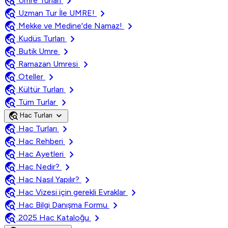
travel_explore
chevron_right
Umre Turları
travel_explore
chevron_right
Uzman Tur İle UMRE!
travel_explore
chevron_right
Mekke ve Medine'de Namaz!
travel_explore
chevron_right
Kudüs Turları
travel_explore
chevron_right
Butik Umre
travel_explore
chevron_right
Ramazan Umresi
travel_explore
chevron_right
Oteller
travel_explore
chevron_right
Kültür Turları
travel_explore
chevron_right
Tüm Turlar
travel_explore
expand_more
Hac Turları
travel_explore
chevron_right
Hac Turları
travel_explore
chevron_right
Hac Rehberi
travel_explore
chevron_right
Hac Ayetleri
travel_explore
chevron_right
Hac Nedir?
travel_explore
chevron_right
Hac Nasıl Yapılır?
travel_explore
chevron_right
Hac Vizesi için gerekli Evraklar
travel_explore
chevron_right
Hac Bilgi Danışma Formu
travel_explore
chevron_right
2025 Hac Kataloğu