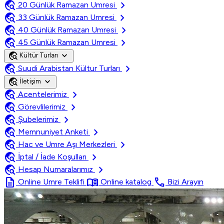
travel_explore
chevron_right
20 Günlük Ramazan Umresi
travel_explore
chevron_right
33 Günlük Ramazan Umresi
travel_explore
chevron_right
40 Günlük Ramazan Umresi
travel_explore
chevron_right
45 Günlük Ramazan Umresi
travel_explore
expand_more
Kültür Turları
travel_explore
chevron_right
Suudi Arabistan Kültur Turları
travel_explore
expand_more
İletişim
travel_explore
chevron_right
Acentelerimiz
travel_explore
chevron_right
Görevlilerimiz
travel_explore
chevron_right
Şubelerimiz
travel_explore
chevron_right
Memnuniyet Anketi
travel_explore
chevron_right
Hac ve Umre Aşı Merkezleri
travel_explore
chevron_right
İptal / İade Koşulları
travel_explore
chevron_right
Hesap Numaralarımız
description
menu_book
call
Online Umre Teklifi
Online katalog
Bizi Arayın