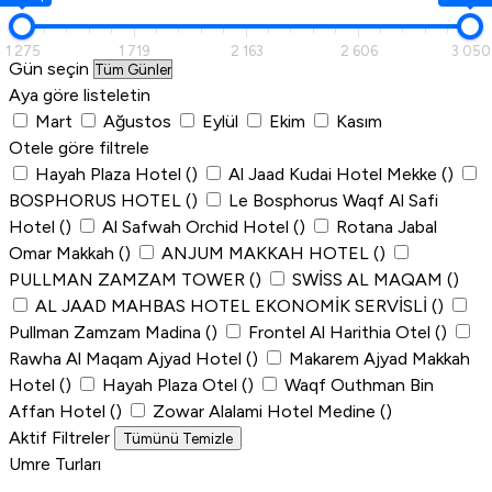
1 275
1 719
2 163
2 606
3 050
Gün seçin
Aya göre listeletin
Mart
Ağustos
Eylül
Ekim
Kasım
Otele göre filtrele
Hayah Plaza Hotel
()
Al Jaad Kudai Hotel Mekke
()
BOSPHORUS HOTEL
()
Le Bosphorus Waqf Al Safi
Hotel
()
Al Safwah Orchid Hotel
()
Rotana Jabal
Omar Makkah
()
ANJUM MAKKAH HOTEL
()
PULLMAN ZAMZAM TOWER
()
SWİSS AL MAQAM
()
AL JAAD MAHBAS HOTEL EKONOMİK SERVİSLİ
()
Pullman Zamzam Madina
()
Frontel Al Harithia Otel
()
Rawha Al Maqam Ajyad Hotel
()
Makarem Ajyad Makkah
Hotel
()
Hayah Plaza Otel
()
Waqf Outhman Bin
Affan Hotel
()
Zowar Alalami Hotel Medine
()
Aktif Filtreler
Tümünü Temizle
Umre Turları