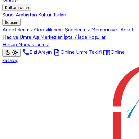
Kültür Turları
Suudi Arabistan Kültur Turları
İletişim
Acentelerimiz
Görevlilerimiz
Şubelerimiz
Memnuniyet Anketi
Hac ve Umre Aşı Merkezleri
İptal / İade Koşulları
Hesap Numaralarımız
call
description
menu_book
dark_mode
light_mode
Bizi Arayın
Online Umre Teklifi
Online
katalog