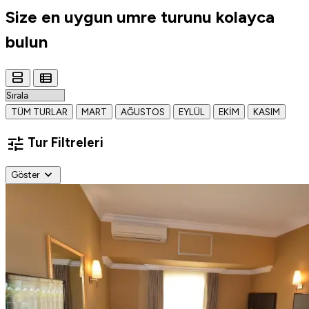
Size en uygun
umre turunu
kolayca
bulun
view_agenda
view_list
TÜM TURLAR
MART
AĞUSTOS
EYLÜL
EKIM
KASIM
tune
Tur Filtreleri
expand_more
Göster