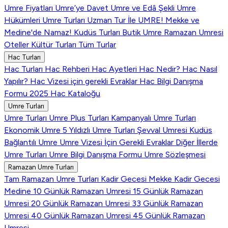
Umre Fiyatları
Umre’ye Davet
Umre ve Edâ Şekli
Umre
Hükümleri
Umre Turları
Uzman Tur İle UMRE!
Mekke ve
Medine'de Namaz!
Kudüs Turları
Butik Umre
Ramazan Umresi
Oteller
Kültür Turları
Tüm Turlar
Hac Turları
Hac Turları
Hac Rehberi
Hac Ayetleri
Hac Nedir?
Hac Nasıl
Yapılır?
Hac Vizesi için gerekli Evraklar
Hac Bilgi Danışma
Formu
2025 Hac Kataloğu
Umre Turları
Umre Turları
Umre Plus Turları
Kampanyalı Umre Turları
Ekonomik Umre
5 Yıldızlı Umre Turları
Şevval Umresi
Kudüs
Bağlantılı Umre
Umre Vizesi İçin Gerekli Evraklar
Diğer İllerde
Umre Turları
Umre Bilgi Danışma Formu
Umre Sözleşmesi
Ramazan Umre Turları
Tam Ramazan Umre Turları
Kadir Gecesi Mekke
Kadir Gecesi
Medine
10 Günlük Ramazan Umresi
15 Günlük Ramazan
Umresi
20 Günlük Ramazan Umresi
33 Günlük Ramazan
Umresi
40 Günlük Ramazan Umresi
45 Günlük Ramazan
Umresi