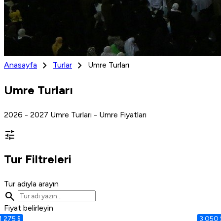
chevron_right
chevron_right
Anasayfa
Turlar
Umre Turları
Umre Turları
2026 - 2027 Umre Turları - Umre Fiyatları
tune
Tur Filtreleri
Tur adıyla arayın
search
Fiyat belirleyin
1 275 $
3 050 