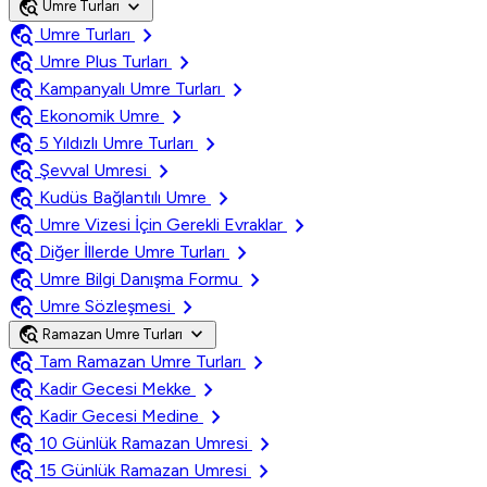
travel_explore
expand_more
Umre Turları
travel_explore
chevron_right
Umre Turları
travel_explore
chevron_right
Umre Plus Turları
travel_explore
chevron_right
Kampanyalı Umre Turları
travel_explore
chevron_right
Ekonomik Umre
travel_explore
chevron_right
5 Yıldızlı Umre Turları
travel_explore
chevron_right
Şevval Umresi
travel_explore
chevron_right
Kudüs Bağlantılı Umre
travel_explore
chevron_right
Umre Vizesi İçin Gerekli Evraklar
travel_explore
chevron_right
Diğer İllerde Umre Turları
travel_explore
chevron_right
Umre Bilgi Danışma Formu
travel_explore
chevron_right
Umre Sözleşmesi
travel_explore
expand_more
Ramazan Umre Turları
travel_explore
chevron_right
Tam Ramazan Umre Turları
travel_explore
chevron_right
Kadir Gecesi Mekke
travel_explore
chevron_right
Kadir Gecesi Medine
travel_explore
chevron_right
10 Günlük Ramazan Umresi
travel_explore
chevron_right
15 Günlük Ramazan Umresi